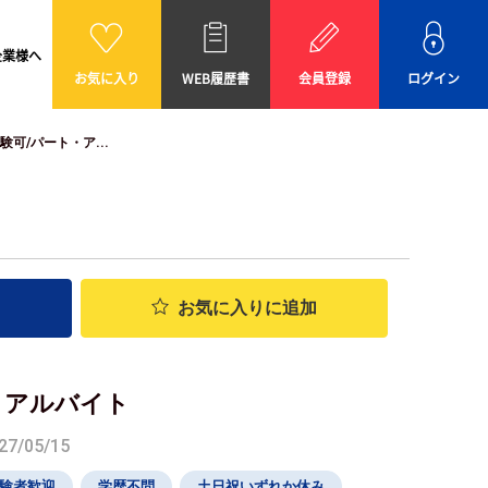
企業様へ
お気に入り
WEB履歴書
会員登録
ログイン
可/パート・ア...
お気に入り
に追加
・アルバイト
7/05/15
験者歓迎
学歴不問
土日祝いずれか休み