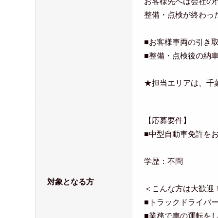
お客様先へは会社の
整備・点検が終わっ
■お客様車両の引き
■整備・点検後の納
★担当エリアは、千
【応募要件】
■中型自動車免許を
学歴：不問
対象となる方
＜こんな方は大歓迎
■トラックドライバ
■業務で車の運転を