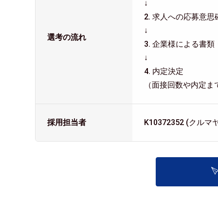
↓
2. 求人への応募
↓
選考の流れ
3. 企業様による書
↓
4. 内定決定
（面接回数や内定ま
採用担当者
K10372352 (ク