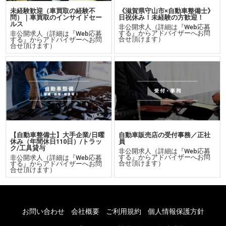
未経験歓迎（車買取の経験不
《滋賀県守山市×自動車整備士》
問）｜車買取のインサイドセー
日祝休み！未経験の方歓迎！
ルス
非公開求人（詳細は『Web応募
する』からアドバイザーへお問
非公開求人（詳細は『Web応募
合せ頂けます）
する』からアドバイザーへお問
合せ頂けます）
【自動車整備士】大手企業/日曜
自動車販売店の受付事務／正社
休み（年間休日110日）/トラッ
員
ク/工具貸与
非公開求人（詳細は『Web応募
する』からアドバイザーへお問
非公開求人（詳細は『Web応募
合せ頂けます）
する』からアドバイザーへお問
合せ頂けます）
お問い合わせ
会社概要
ご利用規約
個人情報保護方針