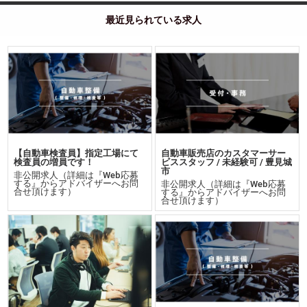
最近見られている求人
【自動車検査員】指定工場にて
自動車販売店のカスタマーサー
検査員の増員です！
ビススタッフ / 未経験可 / 豊見城
市
非公開求人（詳細は『Web応募
する』からアドバイザーへお問
非公開求人（詳細は『Web応募
合せ頂けます）
する』からアドバイザーへお問
合せ頂けます）