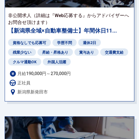
非公開求人（詳細は『Web応募する』からアドバイザーへ
お問合せ頂けます）
【新潟県全域×自動車整備士】年間休日11...
資格なしでも応募可
学歴不問
週休2日
残業少ない
昇給・昇格あり
賞与あり
交通費支給
クルマ通勤OK
外国人活躍
月給190,000円～270,000円
正社員
新潟県新発田市