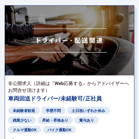
非公開求人（詳細は『Web応募する』からアドバイザーへ
お問合せ頂けます）
車両回送ドライバー/未経験可/正社員
未経験者歓迎
学歴不問
土日祝いずれか休み
残業少ない
昇給・昇格あり
賞与あり
クルマ通勤OK
バイク通勤OK