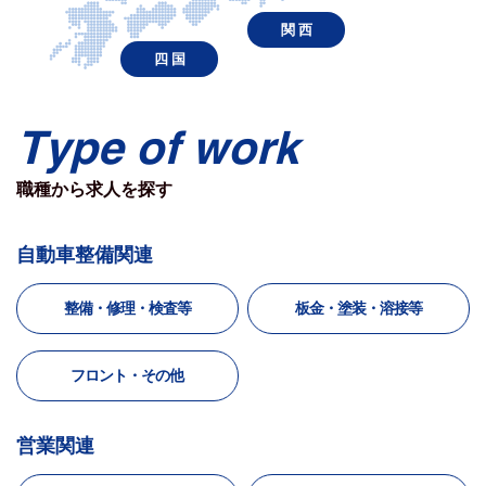
関 西
四 国
Type of work
職種から求人を探す
自動車整備関連
整備・修理・検査等
板金・塗装・溶接等
フロント・その他
営業関連