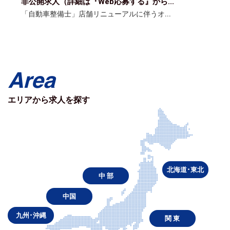
...
非公開求人（詳細は『Web応募する』から..
...
「自動車整備士」リース車両（普通車）中心...
Area
エリアから求人を探す
北海道･東北
中 部
中国
九州･沖縄
関 東