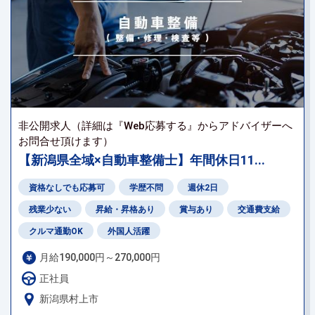
非公開求人（詳細は『Web応募する』からアドバイザーへ
お問合せ頂けます）
【新潟県全域×自動車整備士】年間休日11...
資格なしでも応募可
学歴不問
週休2日
残業少ない
昇給・昇格あり
賞与あり
交通費支給
クルマ通勤OK
外国人活躍
月給190,000円～270,000円
正社員
新潟県村上市