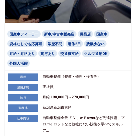
国産車ディーラー
新車/中古車販売店
用品店
国産車
資格なしでも応募可
学歴不問
週休2日
残業少ない
昇給・昇格あり
賞与あり
交通費支給
クルマ通勤OK
外国人活躍
自動車整備（整備・修理・検査等）
職種
正社員
雇用形態
月給 190,000円～270,000円
給与
新潟県新潟市東区
勤務地
自動車整備全般 ＥＶ、e-Ｐowerなど先進技術、プ
仕事内容
ロパイロットなど他社にない技術を学べてスキル
ア...