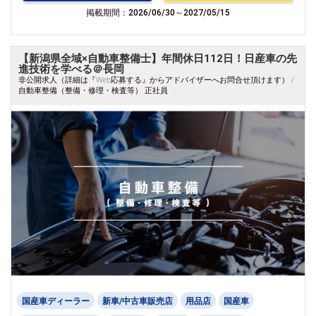
掲載期間：2026/06/30～2027/05/15
【新潟県全域×自動車整備士】年間休日112日！日産車の先
進技術を学べる＠長岡
非公開求人（詳細は『Web応募する』からアドバイザーへお問合せ頂けます） /
自動車整備（整備・修理・検査等） 正社員
国産車ディーラー
新車/中古車販売店
用品店
国産車