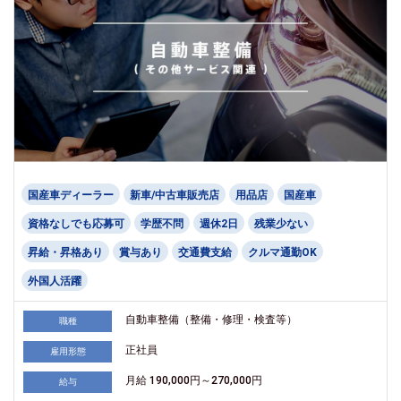
国産車ディーラー
新車/中古車販売店
用品店
国産車
資格なしでも応募可
学歴不問
週休2日
残業少ない
昇給・昇格あり
賞与あり
交通費支給
クルマ通勤OK
外国人活躍
自動車整備（整備・修理・検査等）
職種
正社員
雇用形態
月給 190,000円～270,000円
給与