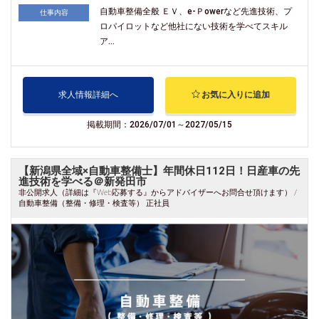
自動車整備全般 ＥＶ、e-Ｐowerなど先進技術、プ
仕事内容
ロパイロットなど他社にない技術を学べてスキル
ア...
求人情報詳細へ
お気に入りに追加
掲載期間：2026/07/01～2027/05/15
【新潟県全域×自動車整備士】年間休日112日！日産車の先
進技術を学べる＠新発田市
非公開求人（詳細は『Web応募する』からアドバイザーへお問合せ頂けます） /
自動車整備（整備・修理・検査等） 正社員