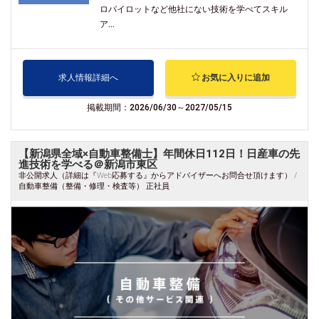
ロパイロットなど他社にない技術を学べてスキル
ア...
求人情報詳細へ
お気に入りに追加
掲載期間：2026/06/30～2027/05/15
【新潟県全域×自動車整備士】年間休日112日！日産車の先
進技術を学べる＠新潟市東区
非公開求人（詳細は『Web応募する』からアドバイザーへお問合せ頂けます） /
自動車整備（整備・修理・検査等） 正社員