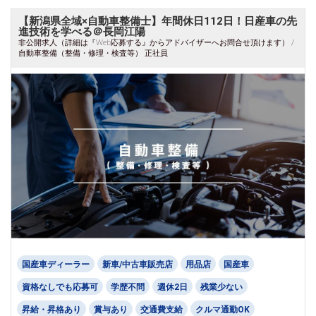
【新潟県全域×自動車整備士】年間休日112日！日産車の先
進技術を学べる＠長岡江陽
非公開求人（詳細は『Web応募する』からアドバイザーへお問合せ頂けます） /
自動車整備（整備・修理・検査等） 正社員
国産車ディーラー
新車/中古車販売店
用品店
国産車
資格なしでも応募可
学歴不問
週休2日
残業少ない
昇給・昇格あり
賞与あり
交通費支給
クルマ通勤OK