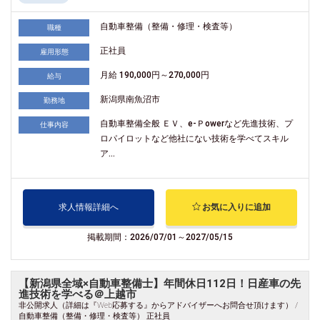
自動車整備（整備・修理・検査等）
職種
正社員
雇用形態
月給 190,000円～270,000円
給与
新潟県南魚沼市
勤務地
自動車整備全般 ＥＶ、e-Ｐowerなど先進技術、プ
仕事内容
ロパイロットなど他社にない技術を学べてスキル
ア...
求人情報詳細へ
お気に入りに追加
掲載期間：2026/07/01～2027/05/15
【新潟県全域×自動車整備士】年間休日112日！日産車の先
進技術を学べる＠上越市
非公開求人（詳細は『Web応募する』からアドバイザーへお問合せ頂けます） /
自動車整備（整備・修理・検査等） 正社員