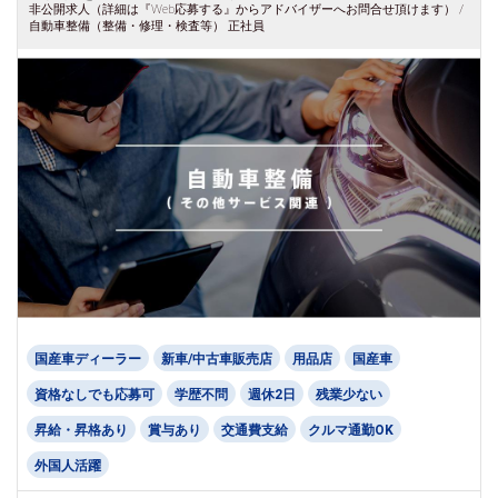
非公開求人（詳細は『Web応募する』からアドバイザーへお問合せ頂けます） /
自動車整備（整備・修理・検査等） 正社員
国産車ディーラー
新車/中古車販売店
用品店
国産車
資格なしでも応募可
学歴不問
週休2日
残業少ない
昇給・昇格あり
賞与あり
交通費支給
クルマ通勤OK
外国人活躍