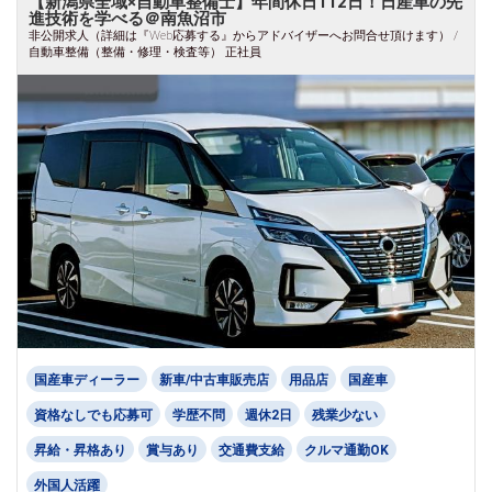
【新潟県全域×自動車整備士】年間休日112日！日産車の先
進技術を学べる＠南魚沼市
非公開求人（詳細は『Web応募する』からアドバイザーへお問合せ頂けます） /
自動車整備（整備・修理・検査等） 正社員
国産車ディーラー
新車/中古車販売店
用品店
国産車
資格なしでも応募可
学歴不問
週休2日
残業少ない
昇給・昇格あり
賞与あり
交通費支給
クルマ通勤OK
外国人活躍