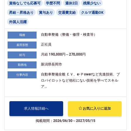
資格なしでも応募可
学歴不問
週休2日
残業少ない
昇給・昇格あり
賞与あり
交通費支給
クルマ通勤OK
外国人活躍
自動車整備（整備・修理・検査等）
職種
正社員
雇用形態
月給 190,000円～270,000円
給与
新潟県長岡市
勤務地
自動車整備全般 ＥＶ、e-Ｐowerなど先進技術、プ
仕事内容
ロパイロットなど他社にない技術を学べてスキル
ア...
求人情報詳細へ
お気に入りに追加
掲載期間：2026/06/30～2027/05/15