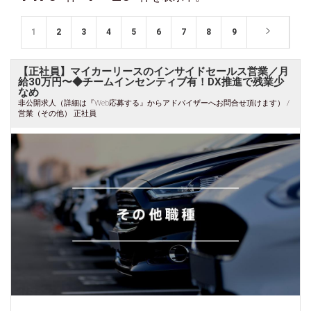
1
2
3
4
5
6
7
8
9
【正社員】マイカーリースのインサイドセールス営業／月
給30万円〜◆チームインセンティブ有！DX推進で残業少
なめ
非公開求人（詳細は『Web応募する』からアドバイザーへお問合せ頂けます） /
営業（その他） 正社員