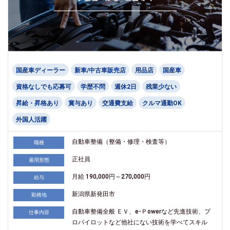
国産車ディーラー
新車/中古車販売店
用品店
国産車
資格なしでも応募可
学歴不問
週休2日
残業少ない
昇給・昇格あり
賞与あり
交通費支給
クルマ通勤OK
外国人活躍
自動車整備（整備・修理・検査等）
職種
正社員
雇用形態
月給 190,000円～270,000円
給与
新潟県新発田市
勤務地
自動車整備全般 ＥＶ、e-Ｐowerなど先進技術、プ
仕事内容
ロパイロットなど他社にない技術を学べてスキル