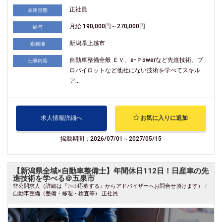
正社員
雇用形態
月給 190,000円～270,000円
給与
新潟県上越市
勤務地
自動車整備全般 ＥＶ、e-Ｐowerなど先進技術、プ
仕事内容
ロパイロットなど他社にない技術を学べてスキル
ア...
求人情報詳細へ
お気に入りに追加
掲載期間：2026/07/01～2027/05/15
【新潟県全域×自動車整備士】年間休日112日！日産車の先
進技術を学べる＠五泉市
非公開求人（詳細は『Web応募する』からアドバイザーへお問合せ頂けます） /
自動車整備（整備・修理・検査等） 正社員