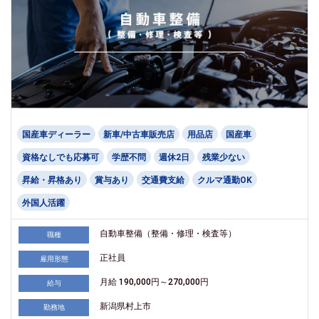
国産車ディーラー
新車/中古車販売店
用品店
国産車
資格なしでも応募可
学歴不問
週休2日
残業少ない
昇給・昇格あり
賞与あり
交通費支給
クルマ通勤OK
外国人活躍
自動車整備（整備・修理・検査等）
職種
正社員
雇用形態
月給 190,000円～270,000円
給与
新潟県村上市
勤務地