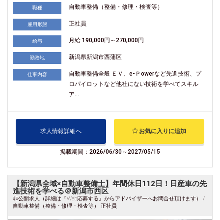
自動車整備（整備・修理・検査等）
職種
正社員
雇用形態
月給 190,000円～270,000円
給与
新潟県新潟市西蒲区
勤務地
自動車整備全般 ＥＶ、e-Ｐowerなど先進技術、プ
仕事内容
ロパイロットなど他社にない技術を学べてスキル
ア...
求人情報詳細へ
お気に入りに追加
掲載期間：2026/06/30～2027/05/15
【新潟県全域×自動車整備士】年間休日112日！日産車の先
進技術を学べる＠新潟市西区
非公開求人（詳細は『Web応募する』からアドバイザーへお問合せ頂けます） /
自動車整備（整備・修理・検査等） 正社員