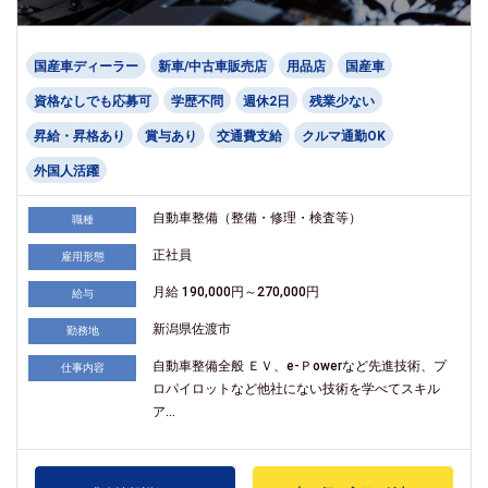
国産車ディーラー
新車/中古車販売店
用品店
国産車
資格なしでも応募可
学歴不問
週休2日
残業少ない
昇給・昇格あり
賞与あり
交通費支給
クルマ通勤OK
外国人活躍
自動車整備（整備・修理・検査等）
職種
正社員
雇用形態
月給 190,000円～270,000円
給与
新潟県佐渡市
勤務地
自動車整備全般 ＥＶ、e-Ｐowerなど先進技術、プ
仕事内容
ロパイロットなど他社にない技術を学べてスキル
ア...