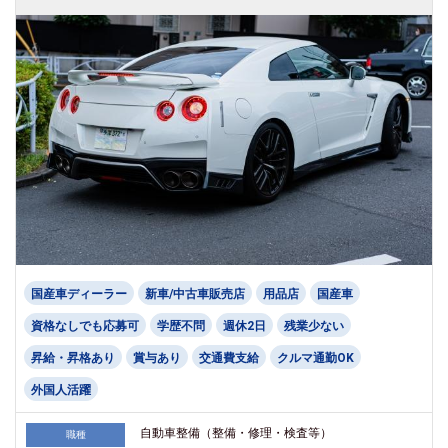
国産車ディーラー
新車/中古車販売店
用品店
国産車
資格なしでも応募可
学歴不問
週休2日
残業少ない
昇給・昇格あり
賞与あり
交通費支給
クルマ通勤OK
外国人活躍
自動車整備（整備・修理・検査等）
職種