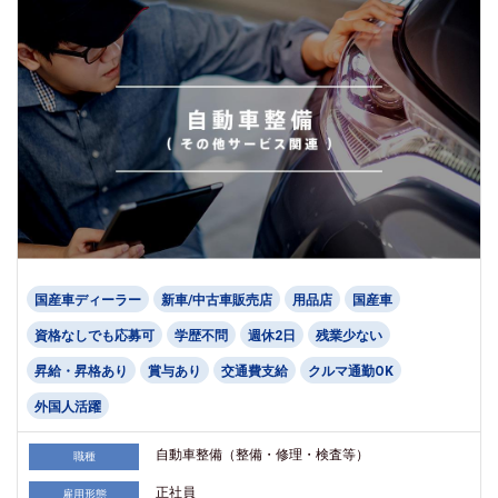
国産車ディーラー
新車/中古車販売店
用品店
国産車
資格なしでも応募可
学歴不問
週休2日
残業少ない
昇給・昇格あり
賞与あり
交通費支給
クルマ通勤OK
外国人活躍
自動車整備（整備・修理・検査等）
職種
正社員
雇用形態