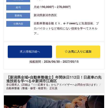
月給 190,000円～270,000円
給与
新潟県新潟市西区
勤務地
自動車整備全般 ＥＶ、e-Ｐowerなど先進技術、プ
仕事内容
ロパイロットなど他社にない技術を学べてスキル
ア...
求人情報詳細へ
お気に入りに追加
掲載期間：2026/06/30～2027/05/15
【新潟県全域×自動車整備士】年間休日112日！日産車の先
進技術を学べる＠新潟市江南区
非公開求人（詳細は『Web応募する』からアドバイザーへお問合せ頂けます） /
自動車整備（整備・修理・検査等） 正社員