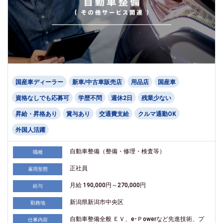
国産車ディーラー
新車/中古車販売店
用品店
国産車
資格なしでも応募可
学歴不問
週休2日
残業少ない
昇給・昇格あり
賞与あり
交通費支給
クルマ通勤OK
外国人活躍
自動車整備（整備・修理・検査等）
職種
正社員
雇用形態
月給 190,000円～270,000円
給与
新潟県新潟市中央区
勤務地
自動車整備全般 ＥＶ、e-Ｐowerなど先進技術、プ
仕事内容