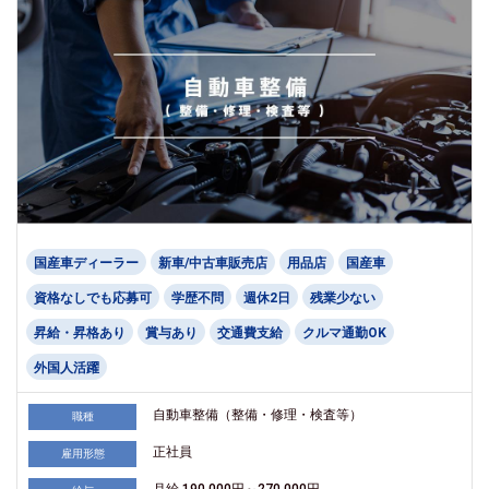
国産車ディーラー
新車/中古車販売店
用品店
国産車
資格なしでも応募可
学歴不問
週休2日
残業少ない
昇給・昇格あり
賞与あり
交通費支給
クルマ通勤OK
外国人活躍
自動車整備（整備・修理・検査等）
職種
正社員
雇用形態