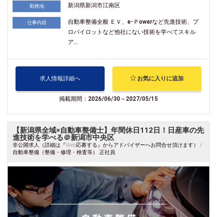
新潟県新潟市江南区
勤務地
自動車整備全般 ＥＶ、e-Ｐowerなど先進技術、プ
仕事内容
ロパイロットなど他社にない技術を学べてスキル
ア...
求人情報詳細へ
お気に入りに追加
掲載期間：2026/06/30～2027/05/15
【新潟県全域×自動車整備士】年間休日112日！日産車の先
進技術を学べる＠新潟市中央区
非公開求人（詳細は『Web応募する』からアドバイザーへお問合せ頂けます） /
自動車整備（整備・修理・検査等） 正社員