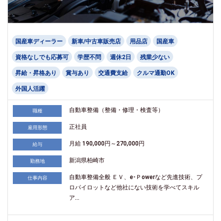
国産車ディーラー
新車/中古車販売店
用品店
国産車
資格なしでも応募可
学歴不問
週休2日
残業少ない
昇給・昇格あり
賞与あり
交通費支給
クルマ通勤OK
外国人活躍
自動車整備（整備・修理・検査等）
職種
正社員
雇用形態
月給 190,000円～270,000円
給与
新潟県柏崎市
勤務地
自動車整備全般 ＥＶ、e-Ｐowerなど先進技術、プ
仕事内容
ロパイロットなど他社にない技術を学べてスキル
ア...