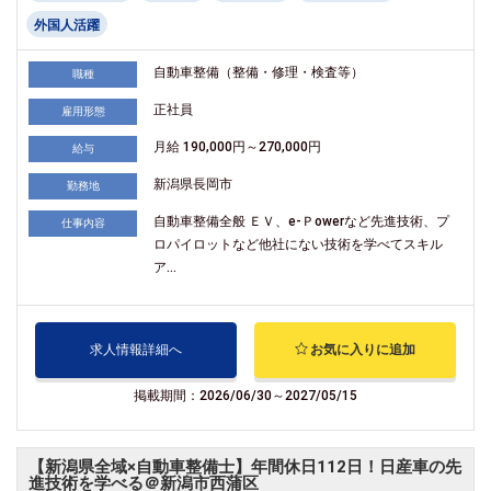
外国人活躍
自動車整備（整備・修理・検査等）
職種
正社員
雇用形態
月給 190,000円～270,000円
給与
新潟県長岡市
勤務地
自動車整備全般 ＥＶ、e-Ｐowerなど先進技術、プ
仕事内容
ロパイロットなど他社にない技術を学べてスキル
ア...
求人情報詳細へ
お気に入りに追加
掲載期間：2026/06/30～2027/05/15
【新潟県全域×自動車整備士】年間休日112日！日産車の先
進技術を学べる＠新潟市西蒲区