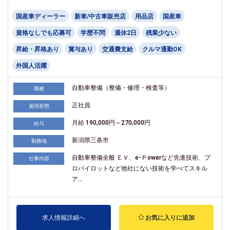
国産車ディーラー
新車/中古車販売店
用品店
国産車
資格なしでも応募可
学歴不問
週休2日
残業少ない
昇給・昇格あり
賞与あり
交通費支給
クルマ通勤OK
外国人活躍
自動車整備（整備・修理・検査等）
職種
正社員
雇用形態
月給 190,000円～270,000円
給与
新潟県三条市
勤務地
自動車整備全般 ＥＶ、e-Ｐowerなど先進技術、プ
仕事内容
ロパイロットなど他社にない技術を学べてスキル
ア...
求人情報詳細へ
お気に入りに追加