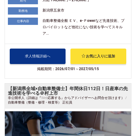
月給 190,000円～270,000円
給与
新潟県五泉市
勤務地
自動車整備全般 ＥＶ、e-Ｐowerなど先進技術、プ
仕事内容
ロパイロットなど他社にない技術を学べてスキル
ア...
求人情報詳細へ
お気に入りに追加
掲載期間：2026/07/01～2027/05/15
【新潟県全域×自動車整備士】年間休日112日！日産車の先
進技術を学べる＠村上市
非公開求人（詳細は『Web応募する』からアドバイザーへお問合せ頂けます） /
自動車整備（整備・修理・検査等） 正社員