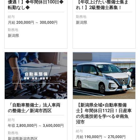
優遇！】◆年間休日100日◆
【年収上げたい整備士集ま
転勤なし◆
れ！】2級整備士募集！
給与
勤務地
月給 200,000円 ～ 300,000円
新潟県
勤務地
新潟県
「自動車整備士」法人車両
【新潟県全域×自動車整備
の整備士／新潟市西区
士】年間休日112日！日産車
の先進技術を学べる＠南魚
給与
沼市
年収 2,800,000円 ～ 3,600,000円
給与
勤務地
月給 190,000円 ～ 270,000円
新潟県新潟市西区