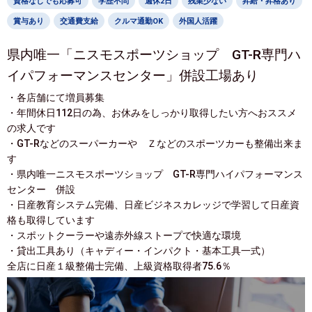
資格なしでも応募可
学歴不問
週休2日
残業少ない
昇給・昇格あり
賞与あり
交通費支給
クルマ通勤OK
外国人活躍
県内唯一「ニスモスポーツショップ GT-R専門ハ
イパフォーマンスセンター」併設工場あり
・各店舗にて増員募集
・年間休日112日の為、お休みをしっかり取得したい方へおススメ
の求人です
・GT-Rなどのスーパーカーや Ｚなどのスポーツカーも整備出来ま
す
・県内唯一ニスモスポーツショップ GT-R専門ハイパフォーマンス
センター 併設
・日産教育システム完備、日産ビジネスカレッジで学習して日産資
格も取得しています
・スポットクーラーや遠赤外線ストープで快適な環境
・貸出工具あり（キャディー・インパクト・基本工具一式）
全店に日産１級整備士完備、上級資格取得者75.6％