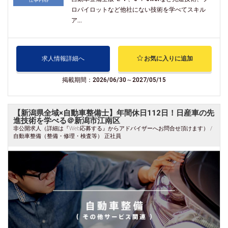
ロパイロットなど他社にない技術を学べてスキル
ア...
求人情報詳細へ
お気に入りに追加
掲載期間：2026/06/30～2027/05/15
【新潟県全域×自動車整備士】年間休日112日！日産車の先
進技術を学べる＠新潟市江南区
非公開求人（詳細は『Web応募する』からアドバイザーへお問合せ頂けます） /
自動車整備（整備・修理・検査等） 正社員