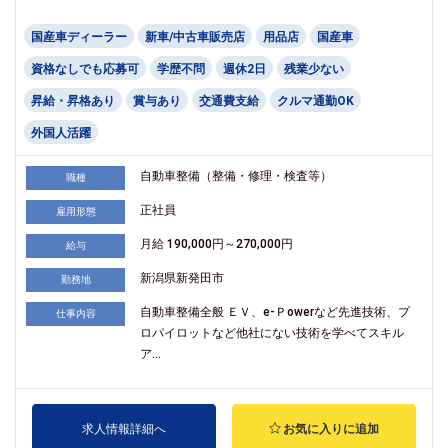
国産車ディーラー
新車/中古車販売店
用品店
国産車
資格なしでも応募可
学歴不問
週休2日
残業少ない
昇給・昇格あり
賞与あり
交通費支給
クルマ通勤OK
外国人活躍
自動車整備（整備・修理・検査等）
職種
正社員
雇用形態
月給 190,000円～270,000円
給与
新潟県新発田市
勤務地
自動車整備全般 ＥＶ、e-Ｐowerなど先進技術、プ
仕事内容
ロパイロットなど他社にない技術を学べてスキル
ア...
求人情報詳細へ
お気に入りに追加