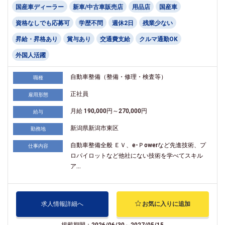
国産車ディーラー
新車/中古車販売店
用品店
国産車
資格なしでも応募可
学歴不問
週休2日
残業少ない
昇給・昇格あり
賞与あり
交通費支給
クルマ通勤OK
外国人活躍
自動車整備（整備・修理・検査等）
職種
正社員
雇用形態
月給 190,000円～270,000円
給与
新潟県新潟市東区
勤務地
自動車整備全般 ＥＶ、e-Ｐowerなど先進技術、プ
仕事内容
ロパイロットなど他社にない技術を学べてスキル
ア...
求人情報詳細へ
お気に入りに追加
掲載期間：2026/06/30～2027/05/15