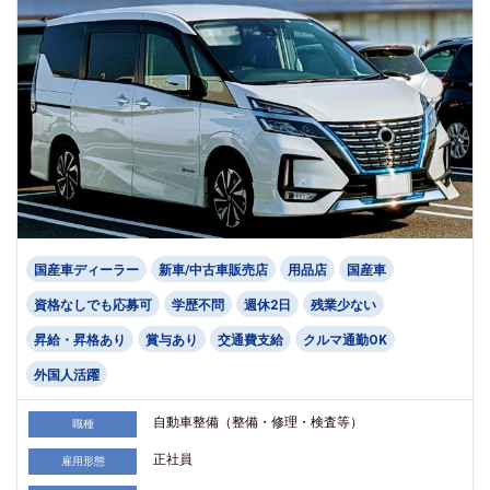
国産車ディーラー
新車/中古車販売店
用品店
国産車
資格なしでも応募可
学歴不問
週休2日
残業少ない
昇給・昇格あり
賞与あり
交通費支給
クルマ通勤OK
外国人活躍
自動車整備（整備・修理・検査等）
職種
正社員
雇用形態