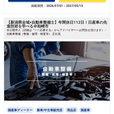
掲載期間：2026/07/01～2027/05/15
【新潟県全域×自動車整備士】年間休日112日！日産車の先
進技術を学べる＠柏崎市
非公開求人（詳細は『Web応募する』からアドバイザーへお問合せ頂けます） /
自動車整備（整備・修理・検査等） 正社員
国産車ディーラー
新車/中古車販売店
用品店
国産車