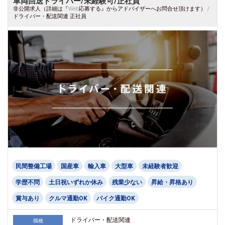
車両回送ドライバー/未経験可/正社員
非公開求人（詳細は『Web応募する』からアドバイザーへお問合せ頂けます） /
ドライバー・配送関連 正社員
民間整備工場
国産車
輸入車
大型車
未経験者歓迎
学歴不問
土日祝いずれか休み
残業少ない
昇給・昇格あり
賞与あり
クルマ通勤OK
バイク通勤OK
ドライバー・配送関連
職種