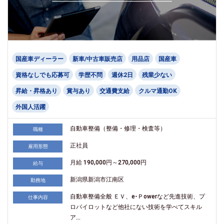
国産車ディーラー
新車/中古車販売店
用品店
国産車
資格なしでも応募可
学歴不問
週休2日
残業少ない
昇給・昇格あり
賞与あり
交通費支給
クルマ通勤OK
外国人活躍
自動車整備（整備・修理・検査等）
職種
正社員
雇用形態
月給 190,000円～270,000円
給与
新潟県新潟市江南区
勤務地
自動車整備全般 ＥＶ、e-Ｐowerなど先進技術、プ
仕事内容
ロパイロットなど他社にない技術を学べてスキル
ア...