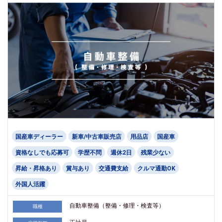
国産車ディーラー
新車/中古車販売店
用品店
国産車
資格なしでも応募可
学歴不問
週休2日
残業少ない
昇給・昇格あり
賞与あり
交通費支給
クルマ通勤OK
外国人活躍
自動車整備（整備・修理・検査等）
職種