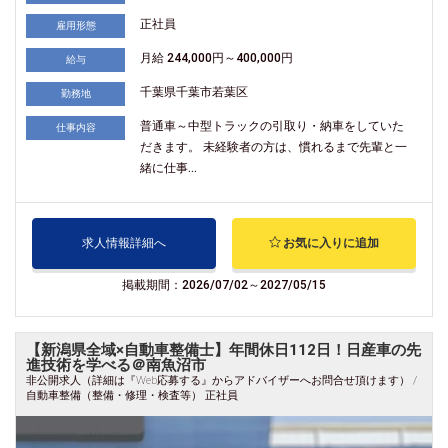
正社員
雇用形態
月給 244,000円～400,000円
給与
千葉県千葉市若葉区
勤務地
普通車～中型トラックの引取り・納車をしていた
仕事内容
だきます。 未経験者の方は、慣れるまで先輩と一
緒に仕事...
求人情報詳細へ
お気に入りに追加
掲載期間：2026/07/02～2027/05/15
【新潟県全域×自動車整備士】年間休日112日！日産車の先
進技術を学べる＠南魚沼市
非公開求人（詳細は『Web応募する』からアドバイザーへお問合せ頂けます） /
自動車整備（整備・修理・検査等） 正社員