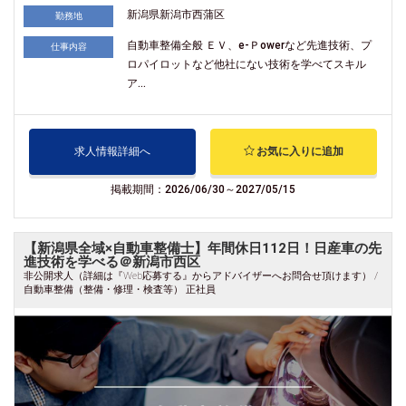
新潟県新潟市西蒲区
勤務地
自動車整備全般 ＥＶ、e-Ｐowerなど先進技術、プ
仕事内容
ロパイロットなど他社にない技術を学べてスキル
ア...
求人情報詳細へ
お気に入りに追加
掲載期間：2026/06/30～2027/05/15
【新潟県全域×自動車整備士】年間休日112日！日産車の先
進技術を学べる＠新潟市西区
非公開求人（詳細は『Web応募する』からアドバイザーへお問合せ頂けます） /
自動車整備（整備・修理・検査等） 正社員