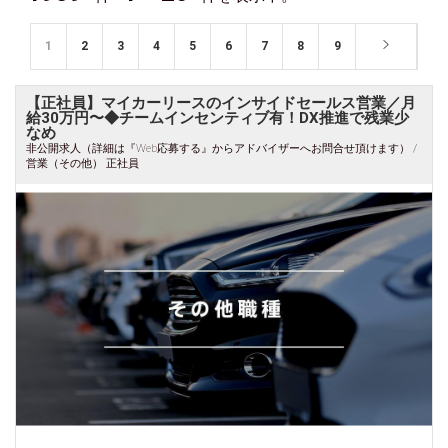
1
2
3
4
5
6
7
8
9
【正社員】マイカーリースのインサイドセールス営業／月
給30万円〜◆チームインセンティブ有！DX推進で残業少
なめ
非公開求人（詳細は『Web応募する』からアドバイザーへお問合せ頂けます） /
営業（その他） 正社員