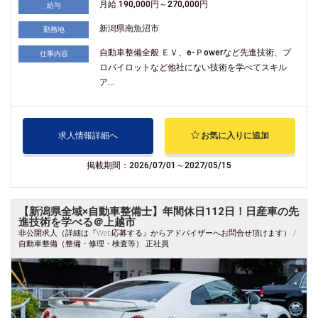
月給 190,000円～270,000円
給与
新潟県南魚沼市
勤務地
自動車整備全般 ＥＶ、e-Ｐowerなど先進技術、プ
仕事内容
ロパイロットなど他社にない技術を学べてスキル
ア...
求人情報詳細へ
お気に入りに追加
掲載期間：2026/07/01～2027/05/15
【新潟県全域×自動車整備士】年間休日112日！日産車の先
進技術を学べる＠上越市
非公開求人（詳細は『Web応募する』からアドバイザーへお問合せ頂けます） /
自動車整備（整備・修理・検査等） 正社員