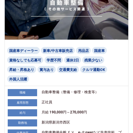
国産車ディーラー
新車/中古車販売店
用品店
国産車
資格なしでも応募可
学歴不問
週休2日
残業少ない
昇給・昇格あり
賞与あり
交通費支給
クルマ通勤OK
外国人活躍
自動車整備（整備・修理・検査等）
職種
正社員
雇用形態
月給 190,000円～270,000円
給与
新潟県新潟市西区
勤務地
自動車整備全般 ＥＶ、e-Ｐowerなど先進技術、プ
仕事内容