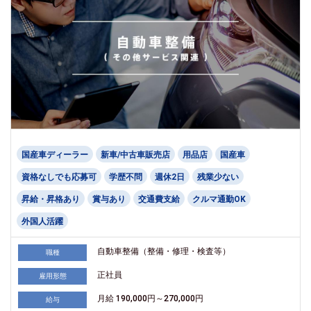
国産車ディーラー
新車/中古車販売店
用品店
国産車
資格なしでも応募可
学歴不問
週休2日
残業少ない
昇給・昇格あり
賞与あり
交通費支給
クルマ通勤OK
外国人活躍
自動車整備（整備・修理・検査等）
職種
正社員
雇用形態
月給 190,000円～270,000円
給与