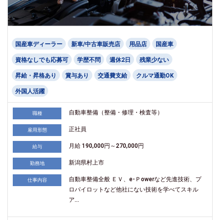
国産車ディーラー
新車/中古車販売店
用品店
国産車
資格なしでも応募可
学歴不問
週休2日
残業少ない
昇給・昇格あり
賞与あり
交通費支給
クルマ通勤OK
外国人活躍
自動車整備（整備・修理・検査等）
職種
正社員
雇用形態
月給 190,000円～270,000円
給与
新潟県村上市
勤務地
自動車整備全般 ＥＶ、e-Ｐowerなど先進技術、プ
仕事内容
ロパイロットなど他社にない技術を学べてスキル
ア...