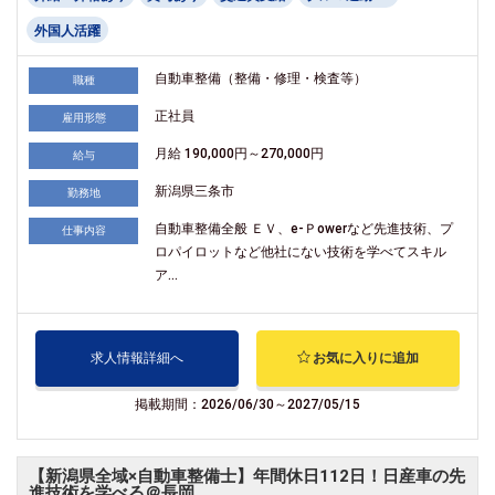
外国人活躍
自動車整備（整備・修理・検査等）
職種
正社員
雇用形態
月給 190,000円～270,000円
給与
新潟県三条市
勤務地
自動車整備全般 ＥＶ、e-Ｐowerなど先進技術、プ
仕事内容
ロパイロットなど他社にない技術を学べてスキル
ア...
求人情報詳細へ
お気に入りに追加
掲載期間：2026/06/30～2027/05/15
【新潟県全域×自動車整備士】年間休日112日！日産車の先
進技術を学べる＠長岡