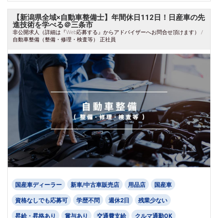
【新潟県全域×自動車整備士】年間休日112日！日産車の先
進技術を学べる＠三条市
非公開求人（詳細は『Web応募する』からアドバイザーへお問合せ頂けます） /
自動車整備（整備・修理・検査等） 正社員
国産車ディーラー
新車/中古車販売店
用品店
国産車
資格なしでも応募可
学歴不問
週休2日
残業少ない
昇給・昇格あり
賞与あり
交通費支給
クルマ通勤OK