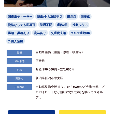
国産車ディーラー
新車/中古車販売店
用品店
国産車
資格なしでも応募可
学歴不問
週休2日
残業少ない
昇給・昇格あり
賞与あり
交通費支給
クルマ通勤OK
外国人活躍
自動車整備（整備・修理・検査等）
職種
正社員
雇用形態
月給 190,000円～270,000円
給与
新潟県新潟市中央区
勤務地
自動車整備全般 ＥＶ、e-Ｐowerなど先進技術、プ
仕事内容
ロパイロットなど他社にない技術を学べてスキル
ア...