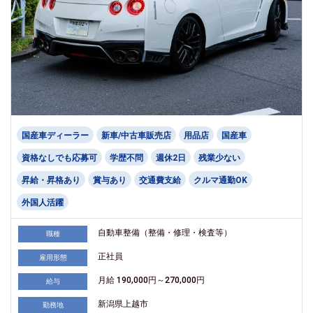
国産車ディーラー
新車/中古車販売店
用品店
国産車
資格なしでも応募可
学歴不問
週休2日
残業少ない
昇給・昇格あり
賞与あり
交通費支給
クルマ通勤OK
外国人活躍
自動車整備（整備・修理・検査等）
職種
正社員
雇用形態
月給 190,000円～270,000円
給与
新潟県上越市
勤務地