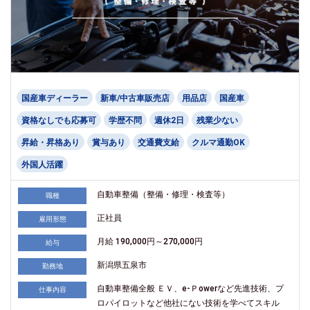
国産車ディーラー
新車/中古車販売店
用品店
国産車
資格なしでも応募可
学歴不問
週休2日
残業少ない
昇給・昇格あり
賞与あり
交通費支給
クルマ通勤OK
外国人活躍
自動車整備（整備・修理・検査等）
職種
正社員
雇用形態
月給 190,000円～270,000円
給与
新潟県五泉市
勤務地
自動車整備全般 ＥＶ、e-Ｐowerなど先進技術、プ
仕事内容
ロパイロットなど他社にない技術を学べてスキル