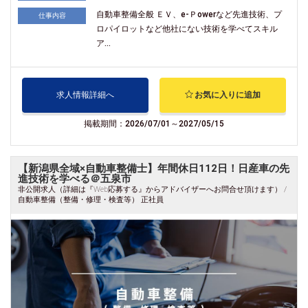
自動車整備全般 ＥＶ、e-Ｐowerなど先進技術、プ
仕事内容
ロパイロットなど他社にない技術を学べてスキル
ア...
求人情報詳細へ
お気に入りに追加
掲載期間：2026/07/01～2027/05/15
【新潟県全域×自動車整備士】年間休日112日！日産車の先
進技術を学べる＠五泉市
非公開求人（詳細は『Web応募する』からアドバイザーへお問合せ頂けます） /
自動車整備（整備・修理・検査等） 正社員