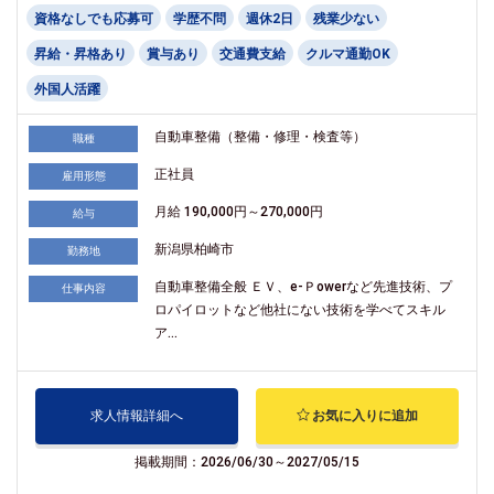
資格なしでも応募可
学歴不問
週休2日
残業少ない
昇給・昇格あり
賞与あり
交通費支給
クルマ通勤OK
外国人活躍
自動車整備（整備・修理・検査等）
職種
正社員
雇用形態
月給 190,000円～270,000円
給与
新潟県柏崎市
勤務地
自動車整備全般 ＥＶ、e-Ｐowerなど先進技術、プ
仕事内容
ロパイロットなど他社にない技術を学べてスキル
ア...
求人情報詳細へ
お気に入りに追加
掲載期間：2026/06/30～2027/05/15