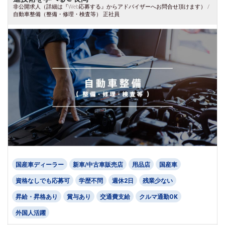
非公開求人（詳細は『Web応募する』からアドバイザーへお問合せ頂けます） /
自動車整備（整備・修理・検査等） 正社員
国産車ディーラー
新車/中古車販売店
用品店
国産車
資格なしでも応募可
学歴不問
週休2日
残業少ない
昇給・昇格あり
賞与あり
交通費支給
クルマ通勤OK
外国人活躍