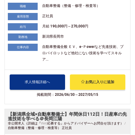
自動車整備（整備・修理・検査等）
職種
正社員
雇用形態
月給 190,000円～270,000円
給与
新潟県長岡市
勤務地
自動車整備全般 ＥＶ、e-Ｐowerなど先進技術、プ
仕事内容
ロパイロットなど他社にない技術を学べてスキル
ア...
求人情報詳細へ
お気に入りに追加
掲載期間：2026/06/30～2027/05/15
【新潟県全域×自動車整備士】年間休日112日！日産車の先
進技術を学べる＠長岡江陽
非公開求人（詳細は『Web応募する』からアドバイザーへお問合せ頂けます） /
自動車整備（整備・修理・検査等） 正社員