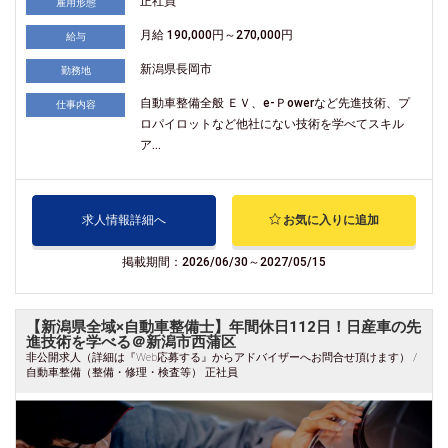
正社員
雇用形態
月給 190,000円～270,000円
給与
新潟県長岡市
勤務地
自動車整備全般 ＥＶ、e-Ｐowerなど先進技術、プ
仕事内容
ロパイロットなど他社にない技術を学べてスキル
ア...
求人情報詳細へ
お気に入りに追加
掲載期間：2026/06/30～2027/05/15
【新潟県全域×自動車整備士】年間休日112日！日産車の先
進技術を学べる＠新潟市西蒲区
非公開求人（詳細は『Web応募する』からアドバイザーへお問合せ頂けます） /
自動車整備（整備・修理・検査等） 正社員