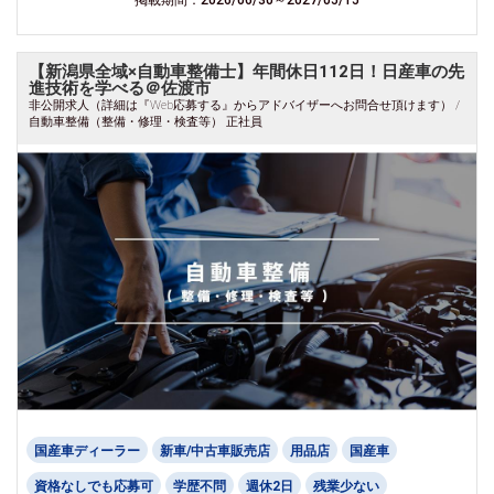
【新潟県全域×自動車整備士】年間休日112日！日産車の先
進技術を学べる＠佐渡市
非公開求人（詳細は『Web応募する』からアドバイザーへお問合せ頂けます） /
自動車整備（整備・修理・検査等） 正社員
国産車ディーラー
新車/中古車販売店
用品店
国産車
資格なしでも応募可
学歴不問
週休2日
残業少ない