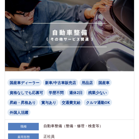
国産車ディーラー
新車/中古車販売店
用品店
国産車
資格なしでも応募可
学歴不問
週休2日
残業少ない
昇給・昇格あり
賞与あり
交通費支給
クルマ通勤OK
外国人活躍
自動車整備（整備・修理・検査等）
職種
正社員
雇用形態