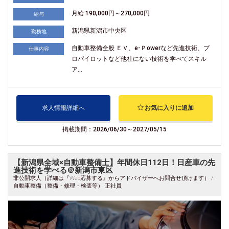
月給 190,000円～270,000円
給与
新潟県新潟市中央区
勤務地
自動車整備全般 ＥＶ、e-Ｐowerなど先進技術、プ
仕事内容
ロパイロットなど他社にない技術を学べてスキル
ア...
求人情報詳細へ
お気に入りに追加
掲載期間：2026/06/30～2027/05/15
【新潟県全域×自動車整備士】年間休日112日！日産車の先
進技術を学べる＠新潟市東区
非公開求人（詳細は『Web応募する』からアドバイザーへお問合せ頂けます） /
自動車整備（整備・修理・検査等） 正社員