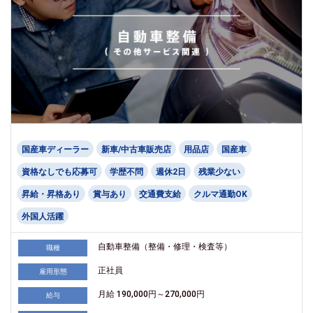
国産車ディーラー
新車/中古車販売店
用品店
国産車
資格なしでも応募可
学歴不問
週休2日
残業少ない
昇給・昇格あり
賞与あり
交通費支給
クルマ通勤OK
外国人活躍
自動車整備（整備・修理・検査等）
職種
正社員
雇用形態
月給 190,000円～270,000円
給与