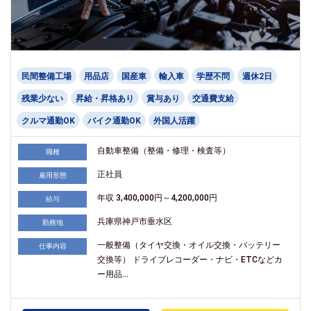
民間整備工場
用品店
国産車
輸入車
学歴不問
週休2日
残業少ない
昇給・昇格あり
賞与あり
交通費支給
クルマ通勤OK
バイク通勤OK
外国人活躍
自動車整備（整備・修理・検査等）
職種
正社員
雇用形態
年収 3,400,000円～4,200,000円
給与
兵庫県神戸市垂水区
勤務地
一般整備（タイヤ交換・オイル交換・バッテリー
仕事内容
交換等） ドライブレコーダー・ナビ・ETCなどカ
ー用品...