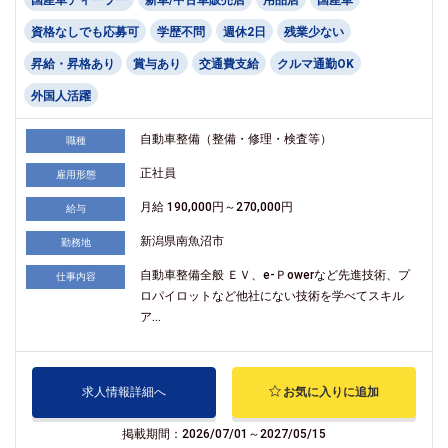
資格なしでも応募可
学歴不問
週休2日
残業少ない
昇給・昇格あり
賞与あり
交通費支給
クルマ通勤OK
外国人活躍
自動車整備（整備・修理・検査等）
職種
正社員
雇用形態
月給 190,000円～270,000円
給与
新潟県南魚沼市
勤務地
自動車整備全般 ＥＶ、e-Ｐowerなど先進技術、プ
仕事内容
ロパイロットなど他社にない技術を学べてスキル
ア...
求人情報詳細へ
お気に入りに追加
掲載期間：2026/07/01～2027/05/15