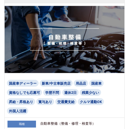
国産車ディーラー
新車/中古車販売店
用品店
国産車
資格なしでも応募可
学歴不問
週休2日
残業少ない
昇給・昇格あり
賞与あり
交通費支給
クルマ通勤OK
外国人活躍
自動車整備（整備・修理・検査等）
職種