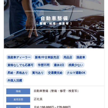
国産車ディーラー
新車/中古車販売店
用品店
国産車
資格なしでも応募可
学歴不問
週休2日
残業少ない
昇給・昇格あり
賞与あり
交通費支給
クルマ通勤OK
外国人活躍
自動車整備（整備・修理・検査等）
職種
正社員
雇用形態
月給 190,000円～270,000円
給与