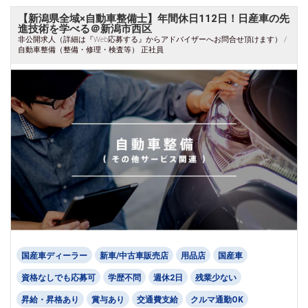
【新潟県全域×自動車整備士】年間休日112日！日産車の先
進技術を学べる＠新潟市西区
非公開求人（詳細は『Web応募する』からアドバイザーへお問合せ頂けます） /
自動車整備（整備・修理・検査等） 正社員
国産車ディーラー
新車/中古車販売店
用品店
国産車
資格なしでも応募可
学歴不問
週休2日
残業少ない
昇給・昇格あり
賞与あり
交通費支給
クルマ通勤OK