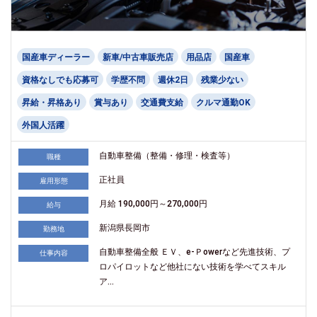
国産車ディーラー
新車/中古車販売店
用品店
国産車
資格なしでも応募可
学歴不問
週休2日
残業少ない
昇給・昇格あり
賞与あり
交通費支給
クルマ通勤OK
外国人活躍
自動車整備（整備・修理・検査等）
職種
正社員
雇用形態
月給 190,000円～270,000円
給与
新潟県長岡市
勤務地
自動車整備全般 ＥＶ、e-Ｐowerなど先進技術、プ
仕事内容
ロパイロットなど他社にない技術を学べてスキル
ア...