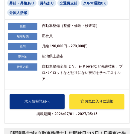
昇給・昇格あり
賞与あり
交通費支給
クルマ通勤OK
外国人活躍
自動車整備（整備・修理・検査等）
職種
正社員
雇用形態
月給 190,000円～270,000円
給与
新潟県上越市
勤務地
自動車整備全般 ＥＶ、e-Ｐowerなど先進技術、プ
仕事内容
ロパイロットなど他社にない技術を学べてスキル
ア...
求人情報詳細へ
お気に入りに追加
掲載期間：2026/07/01～2027/05/15
【新潟県全域×自動車整備士】年間休日112日！日産車の先