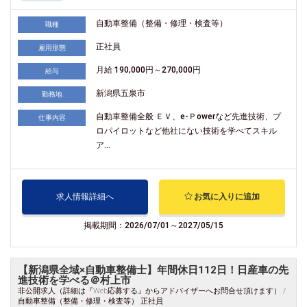
自動車整備（整備・修理・検査等）
職種
正社員
雇用形態
月給 190,000円～270,000円
給与
新潟県五泉市
勤務地
自動車整備全般 ＥＶ、e-Ｐowerなど先進技術、プ
仕事内容
ロパイロットなど他社にない技術を学べてスキル
ア...
求人情報詳細へ
お気に入りに追加
掲載期間：2026/07/01～2027/05/15
【新潟県全域×自動車整備士】年間休日112日！日産車の先
進技術を学べる＠村上市
非公開求人（詳細は『Web応募する』からアドバイザーへお問合せ頂けます） /
自動車整備（整備・修理・検査等） 正社員