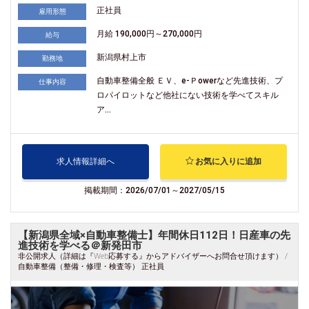
正社員
雇用形態
月給 190,000円～270,000円
給与
新潟県村上市
勤務地
自動車整備全般 ＥＶ、e-Ｐowerなど先進技術、プ
仕事内容
ロパイロットなど他社にない技術を学べてスキル
ア...
求人情報詳細へ
お気に入りに追加
掲載期間：2026/07/01～2027/05/15
【新潟県全域×自動車整備士】年間休日112日！日産車の先
進技術を学べる＠新発田市
非公開求人（詳細は『Web応募する』からアドバイザーへお問合せ頂けます） /
自動車整備（整備・修理・検査等） 正社員