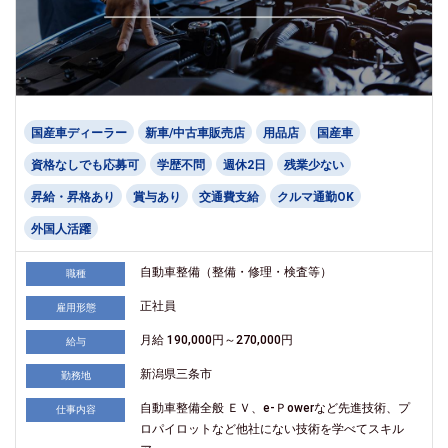
国産車ディーラー
新車/中古車販売店
用品店
国産車
資格なしでも応募可
学歴不問
週休2日
残業少ない
昇給・昇格あり
賞与あり
交通費支給
クルマ通勤OK
外国人活躍
自動車整備（整備・修理・検査等）
職種
正社員
雇用形態
月給 190,000円～270,000円
給与
新潟県三条市
勤務地
自動車整備全般 ＥＶ、e-Ｐowerなど先進技術、プ
仕事内容
ロパイロットなど他社にない技術を学べてスキル