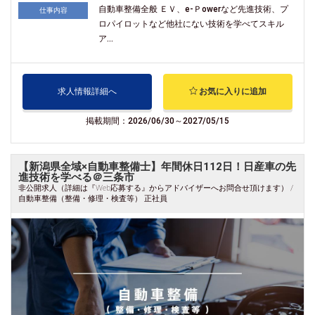
自動車整備全般 ＥＶ、e-Ｐowerなど先進技術、プ
仕事内容
ロパイロットなど他社にない技術を学べてスキル
ア...
求人情報詳細へ
お気に入りに追加
掲載期間：2026/06/30～2027/05/15
【新潟県全域×自動車整備士】年間休日112日！日産車の先
進技術を学べる＠三条市
非公開求人（詳細は『Web応募する』からアドバイザーへお問合せ頂けます） /
自動車整備（整備・修理・検査等） 正社員