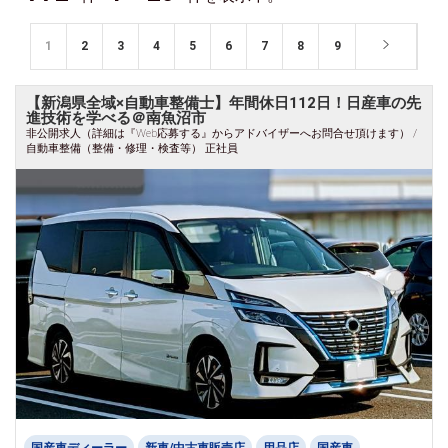
1
2
3
4
5
6
7
8
9
【新潟県全域×自動車整備士】年間休日112日！日産車の先
進技術を学べる＠南魚沼市
非公開求人（詳細は『Web応募する』からアドバイザーへお問合せ頂けます） /
自動車整備（整備・修理・検査等） 正社員
国産車ディーラー
新車/中古車販売店
用品店
国産車