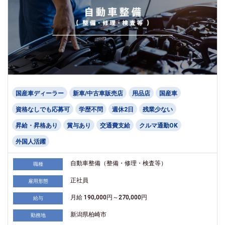
国産車ディーラー
新車/中古車販売店
用品店
国産車
資格なしでも応募可
学歴不問
週休2日
残業少ない
昇給・昇格あり
賞与あり
交通費支給
クルマ通勤OK
外国人活躍
自動車整備（整備・修理・検査等）
職種
正社員
雇用形態
月給 190,000円～270,000円
給与
新潟県柏崎市
勤務地