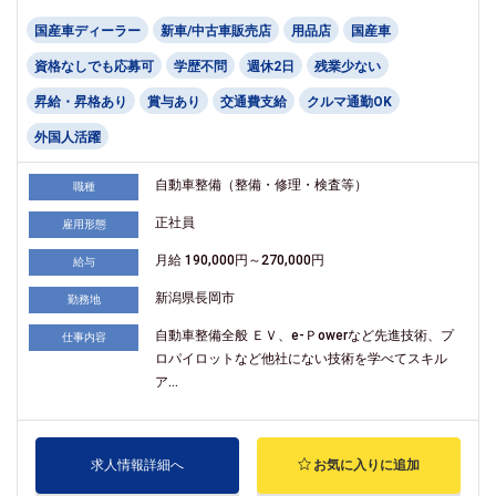
国産車ディーラー
新車/中古車販売店
用品店
国産車
資格なしでも応募可
学歴不問
週休2日
残業少ない
昇給・昇格あり
賞与あり
交通費支給
クルマ通勤OK
外国人活躍
自動車整備（整備・修理・検査等）
職種
正社員
雇用形態
月給 190,000円～270,000円
給与
新潟県長岡市
勤務地
自動車整備全般 ＥＶ、e-Ｐowerなど先進技術、プ
仕事内容
ロパイロットなど他社にない技術を学べてスキル
ア...
求人情報詳細へ
お気に入りに追加