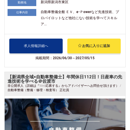
新潟県新潟市東区
勤務地
自動車整備全般 ＥＶ、e-Ｐowerなど先進技術、プ
仕事内容
ロパイロットなど他社にない技術を学べてスキル
ア...
求人情報詳細へ
お気に入りに追加
掲載期間：2026/06/30～2027/05/15
【新潟県全域×自動車整備士】年間休日112日！日産車の先
進技術を学べる＠佐渡市
非公開求人（詳細は『Web応募する』からアドバイザーへお問合せ頂けます） /
自動車整備（整備・修理・検査等） 正社員