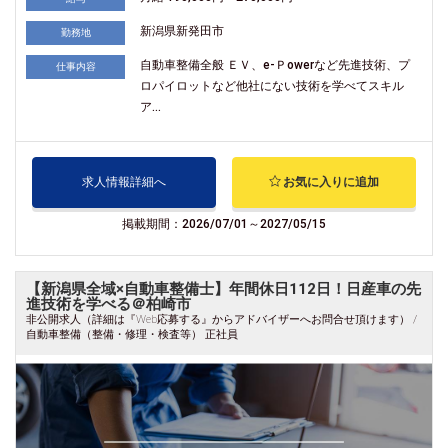
新潟県新発田市
勤務地
自動車整備全般 ＥＶ、e-Ｐowerなど先進技術、プ
仕事内容
ロパイロットなど他社にない技術を学べてスキル
ア...
求人情報詳細へ
お気に入りに追加
掲載期間：2026/07/01～2027/05/15
【新潟県全域×自動車整備士】年間休日112日！日産車の先
進技術を学べる＠柏崎市
非公開求人（詳細は『Web応募する』からアドバイザーへお問合せ頂けます） /
自動車整備（整備・修理・検査等） 正社員