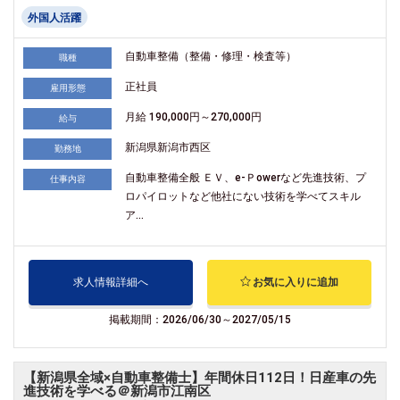
外国人活躍
自動車整備（整備・修理・検査等）
職種
正社員
雇用形態
月給 190,000円～270,000円
給与
新潟県新潟市西区
勤務地
自動車整備全般 ＥＶ、e-Ｐowerなど先進技術、プ
仕事内容
ロパイロットなど他社にない技術を学べてスキル
ア...
求人情報詳細へ
お気に入りに追加
掲載期間：2026/06/30～2027/05/15
【新潟県全域×自動車整備士】年間休日112日！日産車の先
進技術を学べる＠新潟市江南区