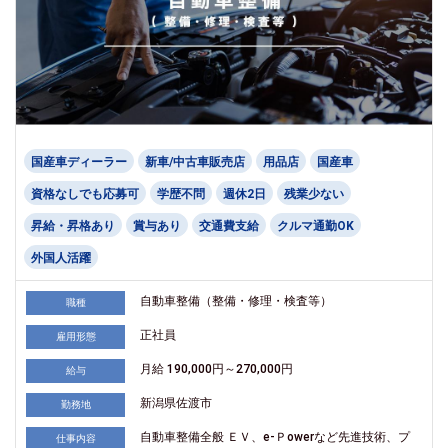
国産車ディーラー
新車/中古車販売店
用品店
国産車
資格なしでも応募可
学歴不問
週休2日
残業少ない
昇給・昇格あり
賞与あり
交通費支給
クルマ通勤OK
外国人活躍
自動車整備（整備・修理・検査等）
職種
正社員
雇用形態
月給 190,000円～270,000円
給与
新潟県佐渡市
勤務地
自動車整備全般 ＥＶ、e-Ｐowerなど先進技術、プ
仕事内容