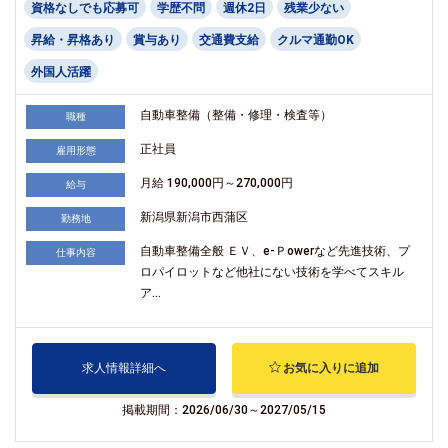
資格なしでも応募可
学歴不問
週休2日
残業少ない
昇給・昇格あり
賞与あり
交通費支給
クルマ通勤OK
外国人活躍
自動車整備（整備・修理・検査等）
職種
正社員
雇用形態
月給 190,000円～270,000円
給与
新潟県新潟市西蒲区
勤務地
自動車整備全般 ＥＶ、e-Ｐowerなど先進技術、プ
仕事内容
ロパイロットなど他社にない技術を学べてスキル
ア...
求人情報詳細へ
お気に入りに追加
掲載期間：2026/06/30～2027/05/15