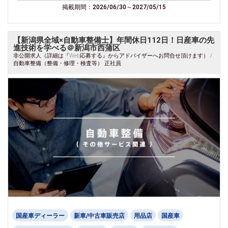
掲載期間：2026/06/30～2027/05/15
【新潟県全域×自動車整備士】年間休日112日！日産車の先
進技術を学べる＠新潟市西蒲区
非公開求人（詳細は『Web応募する』からアドバイザーへお問合せ頂けます） /
自動車整備（整備・修理・検査等） 正社員
国産車ディーラー
新車/中古車販売店
用品店
国産車