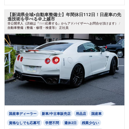
【新潟県全域×自動車整備士】年間休日112日！日産車の先
進技術を学べる＠上越市
非公開求人（詳細は『Web応募する』からアドバイザーへお問合せ頂けます） /
自動車整備（整備・修理・検査等） 正社員
国産車ディーラー
新車/中古車販売店
用品店
国産車
資格なしでも応募可
学歴不問
週休2日
残業少ない