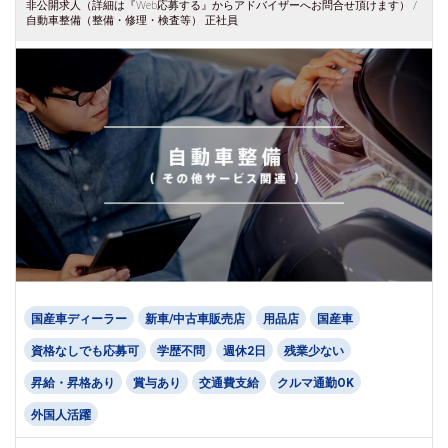
非公開求人（詳細は『Web応募する』からアドバイザーへお問合せ頂けます） /
自動車整備（整備・修理・検査等） 正社員
国産車ディーラー
新車/中古車販売店
用品店
国産車
資格なしでも応募可
学歴不問
週休2日
残業少ない
昇給・昇格あり
賞与あり
交通費支給
クルマ通勤OK
外国人活躍