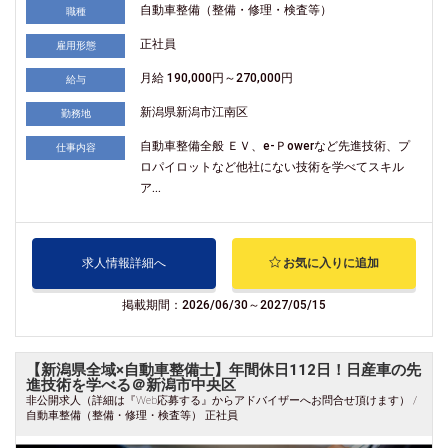
自動車整備（整備・修理・検査等）
職種
正社員
雇用形態
月給 190,000円～270,000円
給与
新潟県新潟市江南区
勤務地
自動車整備全般 ＥＶ、e-Ｐowerなど先進技術、プ
仕事内容
ロパイロットなど他社にない技術を学べてスキル
ア...
求人情報詳細へ
お気に入りに追加
掲載期間：2026/06/30～2027/05/15
【新潟県全域×自動車整備士】年間休日112日！日産車の先
進技術を学べる＠新潟市中央区
非公開求人（詳細は『Web応募する』からアドバイザーへお問合せ頂けます） /
自動車整備（整備・修理・検査等） 正社員