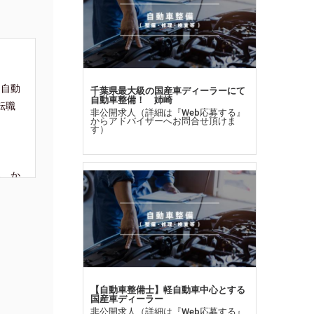
る自動
千葉県最大級の国産車ディーラーにて
自動車整備！ 姉崎
転職
非公開求人（詳細は『Web応募する』
からアドバイザーへお問合せ頂けま
す）
み、か
内容お
【自動車整備士】軽自動車中心とする
国産車ディーラー
非公開求人（詳細は『Web応募する』