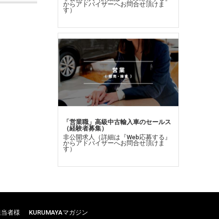
からアドバイザーへお問合せ頂けま
す）
「営業職」高級中古輸入車のセールス
（経験者募集）
非公開求人（詳細は『Web応募する』
からアドバイザーへお問合せ頂けま
して申
す）
れてい
担当者様
KURUMAYAマガジン