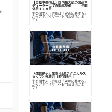
【自動車整備士】国内最大級の国産車
ディーラーにて自動車整備 年間
休日１１８日
す
非公開求人（詳細は『Web応募する』
からアドバイザーへお問合せ頂けま
す）
《佐賀県伊万里市×日産テクニカルス
タッフ》残業月15時間以内！
非公開求人（詳細は『Web応募する』
からアドバイザーへお問合せ頂けま
す）