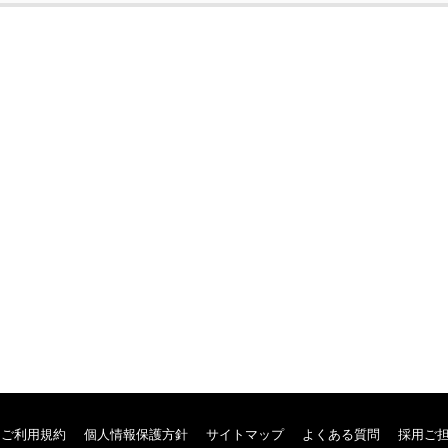
供。
者の求職情報の提供。
報の提供。
有益と判断するサービス。
サイトにおいて指定した方法によって利用に必要な情報を漏れなく登録
受け付けないものとします。
どを登録してはならないものとし、虚偽の情報や第三者の情報が登録さ
とづいて、本サービスの利用ができなくなるものとします。
ご利用規約
個人情報保護方針
サイトマップ
よくある質問
採用ご