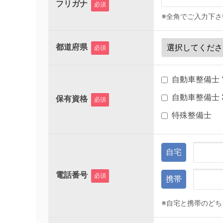
フリガナ
必須
※全角でご入力下さ
都道府県
必須
自動車整備士 
自動車整備士 
保有資格
必須
特殊整備士
自宅
電話番号
必須
携帯
※自宅と携帯のど