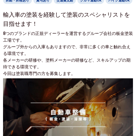
昇給・昇格あり
賞与あり
交通費支給
クルマ通勤OK
バイク通勤OK
輸入車の塗装を経験して塗装のスペシャリストを
目指せます！
8つのブランドの正規ディーラーを運営するグループ会社の板金塗装
工場です。
グループ外からの入庫もありますので、非常に多くの車と触れ合え
る環境です。
各メーカーの研修や、塗料メーカーの研修など、スキルアップの期
待できる環境です。
今回は塗装職専門の方を募集します。