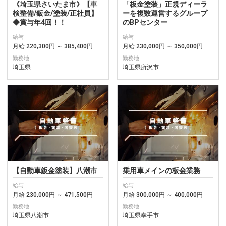
《埼玉県さいたま市》【車
「板金塗装」正規ディーラ
検整備/鈑金/塗装/正社員】
ーを複数運営するグループ
◆賞与年4回！！
のBPセンター
給与
給与
月給 220,300円 ～ 385,400円
月給 230,000円 ～ 350,000円
勤務地
勤務地
埼玉県
埼玉県所沢市
【自動車鈑金塗装】八潮市
乗用車メインの板金業務
給与
給与
月給 230,000円 ～ 471,500円
月給 300,000円 ～ 400,000円
勤務地
勤務地
埼玉県八潮市
埼玉県幸手市