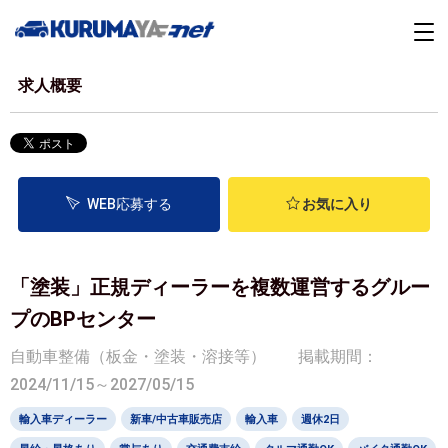
求人概要
WEB応募する
お気に入り
「塗装」正規ディーラーを複数運営するグルー
プのBPセンター
自動車整備（板金・塗装・溶接等）
掲載期間：
2024/11/15～2027/05/15
輸入車ディーラー
新車/中古車販売店
輸入車
週休2日