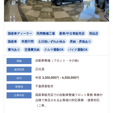
国産車ディーラー
民間整備工場
新車/中古車販売店
用品店
国産車
学歴不問
土日祝いずれか休み
昇給・昇格あり
賞与あり
交通費支給
クルマ通勤OK
バイク通勤OK
自動車整備（フロント・その他）
職種
正社員
雇用形態
年収 3,200,000円～6,500,000円
給与
千葉県香取市
勤務地
国産車販売店での自動車整備フロント業務 車検や
仕事内容
点検で来店されるお客様の対応業務 ・接客対応
（ご来...