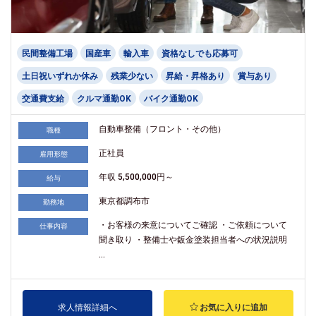
民間整備工場
国産車
輸入車
資格なしでも応募可
土日祝いずれか休み
残業少ない
昇給・昇格あり
賞与あり
交通費支給
クルマ通勤OK
バイク通勤OK
自動車整備（フロント・その他）
職種
正社員
雇用形態
年収 5,500,000円～
給与
東京都調布市
勤務地
・お客様の来意についてご確認 ・ご依頼について
仕事内容
聞き取り ・整備士や鈑金塗装担当者への状況説明
...
求人情報詳細へ
お気に入りに追加