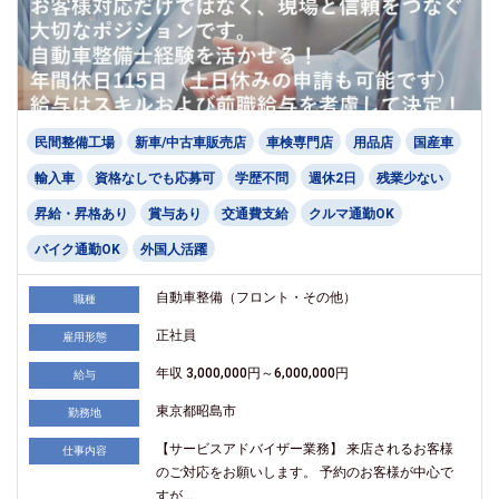
民間整備工場
新車/中古車販売店
車検専門店
用品店
国産車
輸入車
資格なしでも応募可
学歴不問
週休2日
残業少ない
昇給・昇格あり
賞与あり
交通費支給
クルマ通勤OK
バイク通勤OK
外国人活躍
自動車整備（フロント・その他）
職種
正社員
雇用形態
年収 3,000,000円～6,000,000円
給与
東京都昭島市
勤務地
【サービスアドバイザー業務】 来店されるお客様
仕事内容
のご対応をお願いします。 予約のお客様が中心で
すが...