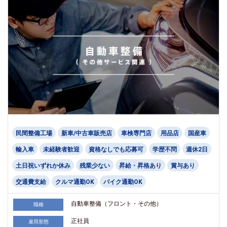
民間整備工場
新車/中古車販売店
車検専門店
用品店
国産車
輸入車
未経験者歓迎
資格なしでも応募可
学歴不問
週休2日
土日祝いずれか休み
残業少ない
昇給・昇格あり
賞与あり
交通費支給
クルマ通勤OK
バイク通勤OK
自動車整備（フロント・その他）
職種
正社員
雇用形態