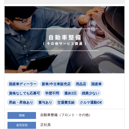
国産車ディーラー
新車/中古車販売店
用品店
国産車
資格なしでも応募可
学歴不問
週休2日
残業少ない
昇給・昇格あり
賞与あり
交通費支給
クルマ通勤OK
自動車整備（フロント・その他）
職種
正社員
雇用形態