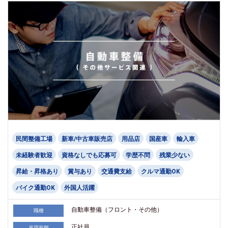
民間整備工場
新車/中古車販売店
用品店
国産車
輸入車
未経験者歓迎
資格なしでも応募可
学歴不問
残業少ない
昇給・昇格あり
賞与あり
交通費支給
クルマ通勤OK
バイク通勤OK
外国人活躍
自動車整備（フロント・その他）
職種
正社員
雇用形態