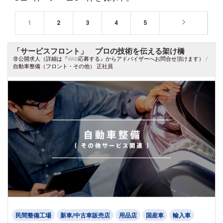
1
2
3
4
5
「サービスフロント」 プロの技術を伝える架け橋
非公開求人（詳細は『Web応募する』からアドバイザーへお問合せ頂けます） /
自動車整備（フロント・その他） 正社員
民間整備工場
新車/中古車販売店
用品店
国産車
輸入車