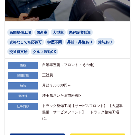
民間整備工場
国産車
大型車
未経験者歓迎
資格なしでも応募可
学歴不問
昇給・昇格あり
賞与あり
交通費支給
クルマ通勤OK
自動車整備（フロント・その他）
職種
正社員
雇用形態
月給 350,000円～
給与
埼玉県さいたま市岩槻区
勤務地
トラック整備工場【サービスフロント】 【大型車
仕事内容
整備 サービスフロント】 トラック整備工場
に...