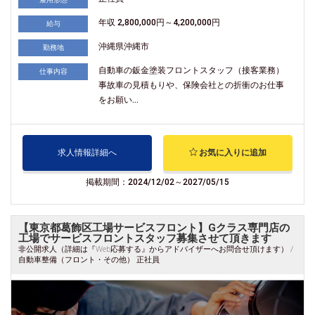
年収 2,800,000円～4,200,000円
給与
沖縄県沖縄市
勤務地
自動車の鈑金塗装フロントスタッフ（接客業務）
仕事内容
事故車の見積もりや、保険会社との折衝のお仕事
をお願い...
求人情報詳細へ
お気に入りに追加
掲載期間：2024/12/02～2027/05/15
【東京都葛飾区工場サービスフロント】Gクラス専門店の
工場でサービスフロントスタッフ募集させて頂きます
非公開求人（詳細は『Web応募する』からアドバイザーへお問合せ頂けます） /
自動車整備（フロント・その他） 正社員