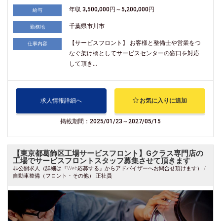
年収 3,500,000円～5,200,000円
給与
千葉県市川市
勤務地
【サービスフロント】 お客様と整備士や営業をつ
仕事内容
なぐ架け橋としてサービスセンターの窓口を対応
して頂き...
求人情報詳細へ
お気に入りに追加
掲載期間：2025/01/23～2027/05/15
【東京都葛飾区工場サービスフロント】Gクラス専門店の
工場でサービスフロントスタッフ募集させて頂きます
非公開求人（詳細は『Web応募する』からアドバイザーへお問合せ頂けます） /
自動車整備（フロント・その他） 正社員