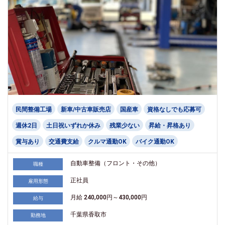
民間整備工場
新車/中古車販売店
国産車
資格なしでも応募可
週休2日
土日祝いずれか休み
残業少ない
昇給・昇格あり
賞与あり
交通費支給
クルマ通勤OK
バイク通勤OK
自動車整備（フロント・その他）
職種
正社員
雇用形態
月給 240,000円～430,000円
給与
千葉県香取市
勤務地