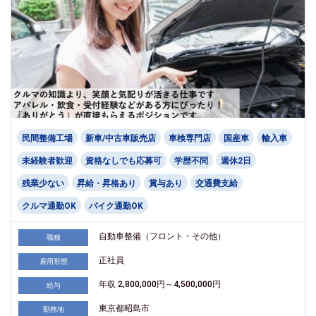
民間整備工場
新車/中古車販売店
車検専門店
国産車
輸入車
未経験者歓迎
資格なしでも応募可
学歴不問
週休2日
残業少ない
昇給・昇格あり
賞与あり
交通費支給
クルマ通勤OK
バイク通勤OK
自動車整備（フロント・その他）
職種
正社員
雇用形態
年収 2,800,000円～4,500,000円
給与
東京都昭島市
勤務地