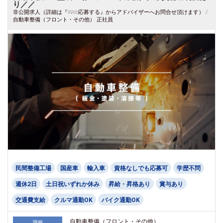
り／／
非公開求人（詳細は『Web応募する』からアドバイザーへお問合せ頂けます） /
自動車整備（フロント・その他） 正社員
民間整備工場
国産車
輸入車
資格なしでも応募可
学歴不問
週休2日
土日祝いずれか休み
昇給・昇格あり
賞与あり
交通費支給
クルマ通勤OK
バイク通勤OK
自動車整備（フロント・その他）
職種