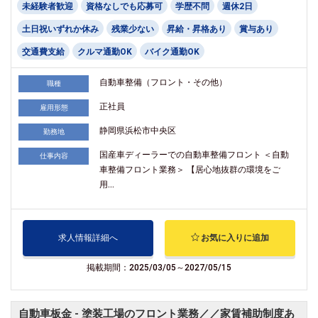
未経験者歓迎
資格なしでも応募可
学歴不問
週休2日
土日祝いずれか休み
残業少ない
昇給・昇格あり
賞与あり
交通費支給
クルマ通勤OK
バイク通勤OK
自動車整備（フロント・その他）
職種
正社員
雇用形態
静岡県浜松市中央区
勤務地
国産車ディーラーでの自動車整備フロント ＜自動
仕事内容
車整備フロント業務＞ 【居心地抜群の環境をご
用...
求人情報詳細へ
お気に入りに追加
掲載期間：2025/03/05～2027/05/15
自動車板金 - 塗装工場のフロント業務／／家賃補助制度あ