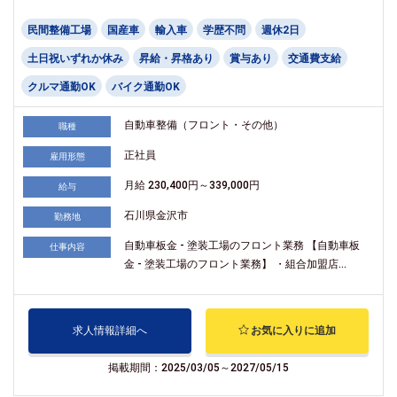
民間整備工場
国産車
輸入車
学歴不問
週休2日
土日祝いずれか休み
昇給・昇格あり
賞与あり
交通費支給
クルマ通勤OK
バイク通勤OK
自動車整備（フロント・その他）
職種
正社員
雇用形態
月給 230,400円～339,000円
給与
石川県金沢市
勤務地
自動車板金 - 塗装工場のフロント業務 【自動車板
仕事内容
金 - 塗装工場のフロント業務】 ・組合加盟店...
求人情報詳細へ
お気に入りに追加
掲載期間：2025/03/05～2027/05/15