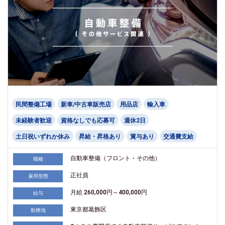
民間整備工場
新車/中古車販売店
用品店
輸入車
未経験者歓迎
資格なしでも応募可
週休2日
土日祝いずれか休み
昇給・昇格あり
賞与あり
交通費支給
自動車整備（フロント・その他）
職種
正社員
雇用形態
月給 260,000円～400,000円
給与
東京都葛飾区
勤務地