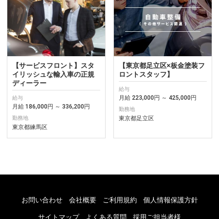
【サービスフロント】スタ
【東京都足立区×板金塗装フ
イリッシュな輸入車の正規
ロントスタッフ】
ディーラー
給与
月給 223,000円 ～ 425,000円
給与
月給 186,000円 ～ 336,200円
勤務地
東京都足立区
勤務地
東京都練馬区
お問い合わせ
会社概要
ご利用規約
個人情報保護方針
サイトマップ
よくある質問
採用ご担当者様