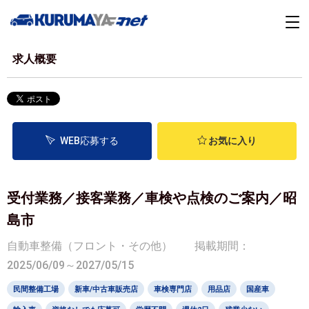
求人概要
WEB応募する
お気に入り
受付業務／接客業務／車検や点検のご案内／昭
島市
自動車整備（フロント・その他）
掲載期間：
2025/06/09～2027/05/15
民間整備工場
新車/中古車販売店
車検専門店
用品店
国産車