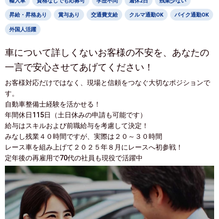
輸入車
資格なしでも応募可
学歴不問
週休2日
残業少ない
昇給・昇格あり
賞与あり
交通費支給
クルマ通勤OK
バイク通勤OK
外国人活躍
車について詳しくないお客様の不安を、あなたの
一言で安心させてあげてください！
お客様対応だけではなく、現場と信頼をつなぐ大切なポジションで
す。
自動車整備士経験を活かせる！
年間休日115日（土日休みの申請も可能です）
給与はスキルおよび前職給与を考慮して決定！
みなし残業４０時間ですが、実際は２０～３０時間
レース車を組み上げて２０２５年８月にレースへ初参戦！
定年後の再雇用で70代の社員も現役で活躍中