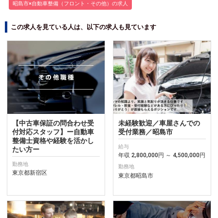
昭島市×自動車整備（フロント・その他）の求人
この求人を見ている人は、以下の求人も見ています
【中古車保証の問合わせ受
未経験歓迎／車屋さんでの
付対応スタッフ】ー自動車
受付業務／昭島市
整備士資格や経験を活かし
給与
たい方ー
年収 2,800,000円 ～ 4,500,000円
勤務地
勤務地
東京都新宿区
東京都昭島市