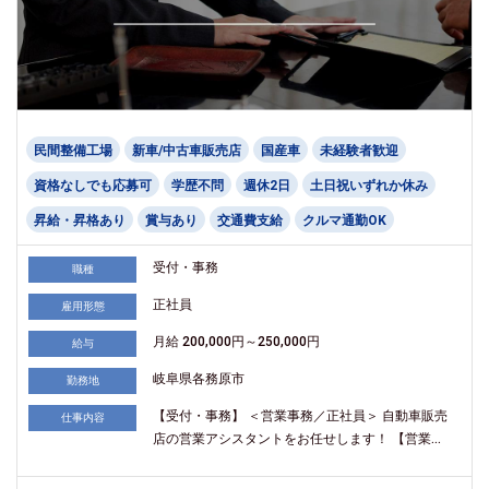
民間整備工場
新車/中古車販売店
国産車
未経験者歓迎
資格なしでも応募可
学歴不問
週休2日
土日祝いずれか休み
昇給・昇格あり
賞与あり
交通費支給
クルマ通勤OK
受付・事務
職種
正社員
雇用形態
月給 200,000円～250,000円
給与
岐阜県各務原市
勤務地
【受付・事務】 ＜営業事務／正社員＞ 自動車販売
仕事内容
店の営業アシスタントをお任せします！ 【営業...