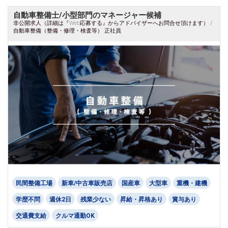
自動車整備士/小型部門のマネージャー候補
非公開求人（詳細は『Web応募する』からアドバイザーへお問合せ頂けます） /
自動車整備（整備・修理・検査等） 正社員
民間整備工場
新車/中古車販売店
国産車
大型車
重機・建機
学歴不問
週休2日
残業少ない
昇給・昇格あり
賞与あり
交通費支給
クルマ通勤OK