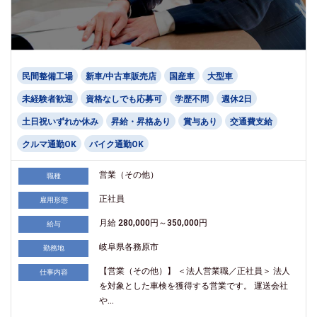
民間整備工場
新車/中古車販売店
国産車
大型車
未経験者歓迎
資格なしでも応募可
学歴不問
週休2日
土日祝いずれか休み
昇給・昇格あり
賞与あり
交通費支給
クルマ通勤OK
バイク通勤OK
営業（その他）
職種
正社員
雇用形態
月給 280,000円～350,000円
給与
岐阜県各務原市
勤務地
【営業（その他）】 ＜法人営業職／正社員＞ 法人
仕事内容
を対象とした車検を獲得する営業です。 運送会社
や...