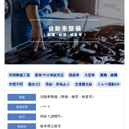
民間整備工場
新車/中古車販売店
国産車
大型車
重機・建機
学歴不問
週休2日
昇給・昇格あり
交通費支給
クルマ通勤OK
自動車整備（整備・修理・検査等）
職種
パート
雇用形態
時給 1,200円～
給与
岐阜県土岐市
勤務地