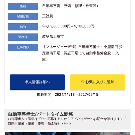
自動車整備（整備・修理・検査等）
職種
正社員
雇用形態
年収 3,600,000円～5,100,000円
給与
岐阜県土岐市
勤務地
【マネージャー候補】自動車整備士・小型部門 指
仕事内容
定整備工場・認証工場にて自動車整備全般 ・入
庫...
求人情報詳細へ
お気に入りに追加
掲載期間：2024/11/13～2027/05/15
自動車整備士/パートタイム勤務
非公開求人（詳細は『Web応募する』からアドバイザーへお問合せ頂けます） /
自動車整備（整備・修理・検査等） パート