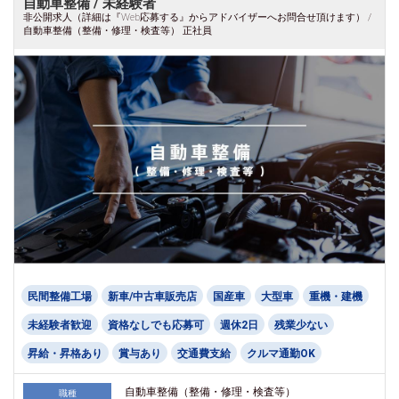
自動車整備 / 未経験者
非公開求人（詳細は『Web応募する』からアドバイザーへお問合せ頂けます） /
自動車整備（整備・修理・検査等） 正社員
民間整備工場
新車/中古車販売店
国産車
大型車
重機・建機
未経験者歓迎
資格なしでも応募可
週休2日
残業少ない
昇給・昇格あり
賞与あり
交通費支給
クルマ通勤OK
自動車整備（整備・修理・検査等）
職種