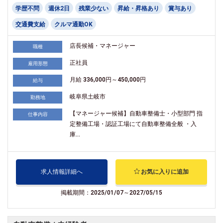
学歴不問
週休2日
残業少ない
昇給・昇格あり
賞与あり
交通費支給
クルマ通勤OK
店長候補・マネージャー
職種
正社員
雇用形態
月給 336,000円～450,000円
給与
岐阜県土岐市
勤務地
【マネージャー候補】自動車整備士・小型部門 指
仕事内容
定整備工場・認証工場にて自動車整備全般 ・入
庫...
求人情報詳細へ
お気に入りに追加
掲載期間：2025/01/07～2027/05/15