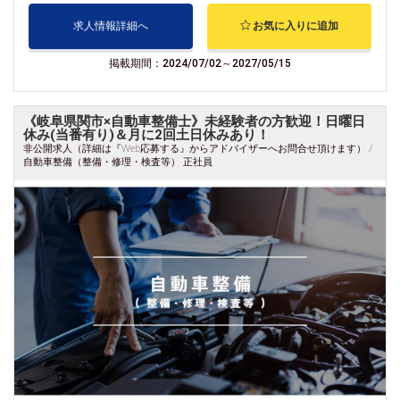
求人情報詳細へ
お気に入りに追加
掲載期間：2024/07/02～2027/05/15
《岐阜県関市×自動車整備士》未経験者の方歓迎！日曜日
休み(当番有り)＆月に2回土日休みあり！
非公開求人（詳細は『Web応募する』からアドバイザーへお問合せ頂けます） /
自動車整備（整備・修理・検査等） 正社員