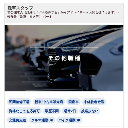
洗車スタッフ
非公開求人（詳細は『Web応募する』からアドバイザーへお問合せ頂けます） /
軽作業（洗車・回送等） パート
民間整備工場
新車/中古車販売店
国産車
未経験者歓迎
資格なしでも応募可
学歴不問
週休2日
残業少ない
交通費支給
クルマ通勤OK
バイク通勤OK