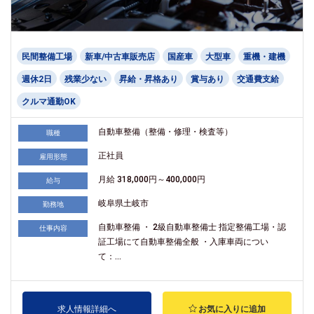
民間整備工場
新車/中古車販売店
国産車
大型車
重機・建機
週休2日
残業少ない
昇給・昇格あり
賞与あり
交通費支給
クルマ通勤OK
自動車整備（整備・修理・検査等）
職種
正社員
雇用形態
月給 318,000円～400,000円
給与
岐阜県土岐市
勤務地
自動車整備 ・ 2級自動車整備士 指定整備工場・認
仕事内容
証工場にて自動車整備全般 ・入庫車両につい
て：...
求人情報詳細へ
お気に入りに追加