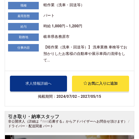
軽作業（洗車・回送等）
職種
パート
雇用形態
時給 1,000円～1,200円
給与
岐阜県各務原市
勤務地
【軽作業（洗車・回送等）】 洗車業務 車検等でお
仕事内容
預かりしたお客様の自動車や展示車両の清掃をし
て...
求人情報詳細へ
お気に入りに追加
掲載期間：2024/07/02～2027/05/15
引き取り・納車スタッフ
非公開求人（詳細は『Web応募する』からアドバイザーへお問合せ頂けます） /
ドライバー・配送関連 パート