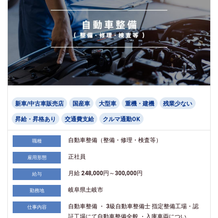
新車/中古車販売店
国産車
大型車
重機・建機
残業少ない
昇給・昇格あり
交通費支給
クルマ通勤OK
自動車整備（整備・修理・検査等）
職種
正社員
雇用形態
月給 248,000円～300,000円
給与
岐阜県土岐市
勤務地
自動車整備 ・ 3級自動車整備士 指定整備工場・認
仕事内容
証工場にて自動車整備全般 ・入庫車両につい