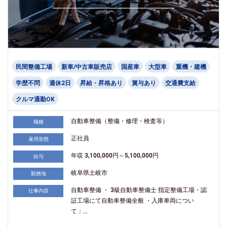
民間整備工場
新車/中古車販売店
国産車
大型車
重機・建機
学歴不問
週休2日
昇給・昇格あり
賞与あり
交通費支給
クルマ通勤OK
自動車整備（整備・修理・検査等）
職種
正社員
雇用形態
年収 3,100,000円～5,100,000円
給与
岐阜県土岐市
勤務地
自動車整備 ・ 3級自動車整備士 指定整備工場・認
仕事内容
証工場にて自動車整備全般 ・入庫車両につい
て：...