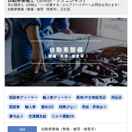
自動車整備士（ボルボ・テクニシャン）
非公開求人（詳細は『Web応募する』からアドバイザーへお問合せ頂けます） /
自動車整備（整備・修理・検査等） 正社員
国産車ディーラー
輸入車ディーラー
新車/中古車販売店
用品店
国産車
輸入車
週休2日
残業少ない
昇給・昇格あり
賞与あり
交通費支給
クルマ通勤OK
自動車整備（整備・修理・検査等）
職種