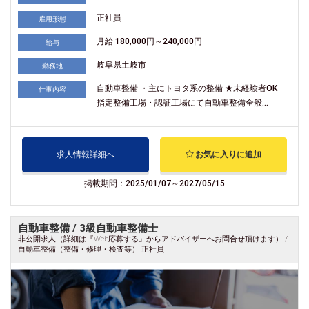
正社員
雇用形態
月給 180,000円～240,000円
給与
岐阜県土岐市
勤務地
自動車整備 ・主にトヨタ系の整備 ★未経験者OK
仕事内容
指定整備工場・認証工場にて自動車整備全般...
求人情報詳細へ
お気に入りに追加
掲載期間：2025/01/07～2027/05/15
自動車整備 / 3級自動車整備士
非公開求人（詳細は『Web応募する』からアドバイザーへお問合せ頂けます） /
自動車整備（整備・修理・検査等） 正社員