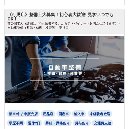
《可児店》整備士大募集！初心者大歓迎!!見学いつでも
OK！
非公開求人（詳細は『Web応募する』からアドバイザーへお問合せ頂けます） /
自動車整備（整備・修理・検査等） 正社員
新車/中古車販売店
用品店
国産車
輸入車
未経験者歓迎
学歴不問
週休2日
昇給・昇格あり
賞与あり
交通費支給