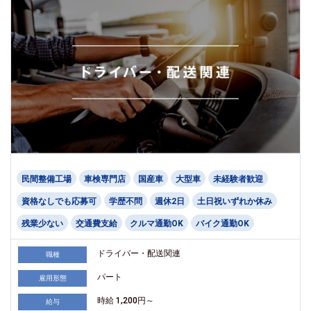
民間整備工場
車検専門店
国産車
大型車
未経験者歓迎
資格なしでも応募可
学歴不問
週休2日
土日祝いずれか休み
残業少ない
交通費支給
クルマ通勤OK
バイク通勤OK
ドライバー・配送関連
職種
パート
雇用形態
時給 1,200円～
給与