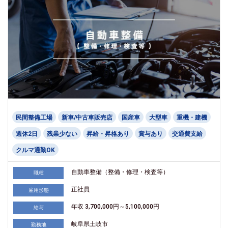
民間整備工場
新車/中古車販売店
国産車
大型車
重機・建機
週休2日
残業少ない
昇給・昇格あり
賞与あり
交通費支給
クルマ通勤OK
自動車整備（整備・修理・検査等）
職種
正社員
雇用形態
年収 3,700,000円～5,100,000円
給与
岐阜県土岐市
勤務地