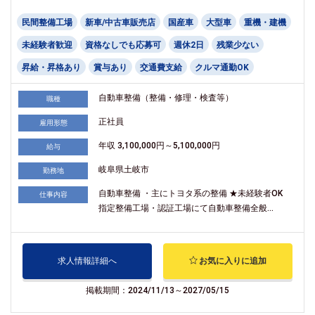
民間整備工場
新車/中古車販売店
国産車
大型車
重機・建機
未経験者歓迎
資格なしでも応募可
週休2日
残業少ない
昇給・昇格あり
賞与あり
交通費支給
クルマ通勤OK
自動車整備（整備・修理・検査等）
職種
正社員
雇用形態
年収 3,100,000円～5,100,000円
給与
岐阜県土岐市
勤務地
自動車整備 ・主にトヨタ系の整備 ★未経験者OK
仕事内容
指定整備工場・認証工場にて自動車整備全般...
求人情報詳細へ
お気に入りに追加
掲載期間：2024/11/13～2027/05/15