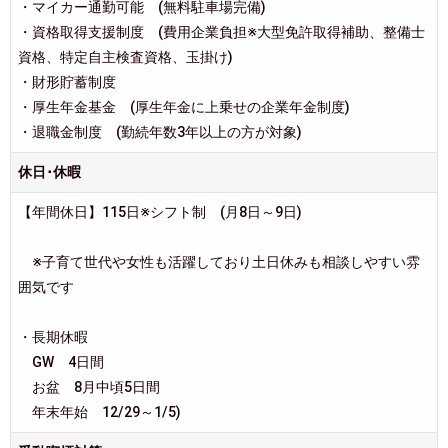
・マイカー通勤可能 (無料駐車場完備)
・資格取得支援制度 (費用企業負担※大型免許取得補助、整備士
資格、特定自主検査資格、玉掛け)
・財形貯蓄制度
・厚生年金基金 (厚生年金に上乗せの企業年金制度)
・退職金制度 (勤続年数3年以上の方が対象)
休日･休暇
【年間休日】115日※シフト制 (月8日～9日)
※子育て世代や女性も活躍しており土日休みも相談しやすい雰
囲気です
・長期休暇
GW 4日間
お盆 8月中頃5日間
年末年始 12/29～1/5)