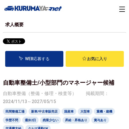
求人概要
WEB応募する
お気に入り
自動車整備士/小型部門のマネージャー候補
自動車整備（整備・修理・検査等）
掲載期間：
2024/11/13～2027/05/15
民間整備工場
新車/中古車販売店
国産車
大型車
重機・建機
学歴不問
週休2日
残業少ない
昇給・昇格あり
賞与あり
交通費支給
クルマ通勤OK