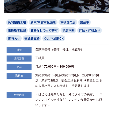
民間整備工場
新車/中古車販売店
車検専門店
国産車
未経験者歓迎
資格なしでも応募可
学歴不問
昇給・昇格あり
賞与あり
交通費支給
クルマ通勤OK
自動車整備（整備・修理・検査等）
職種
正社員
雇用形態
月給 170,000円～300,000円
給与
沖縄県沖縄市6拠点(沖縄市2拠点、豊見城市1拠
勤務地
点、糸満市2拠点、板金工場もあり) ※希望と工場
の人員バランスを考慮して決定致します
・はじめは先輩たちと一緒にタイヤの脱着、 エ
仕事内容
ンジンオイル交換など、カンタンな作業からお願
いします...