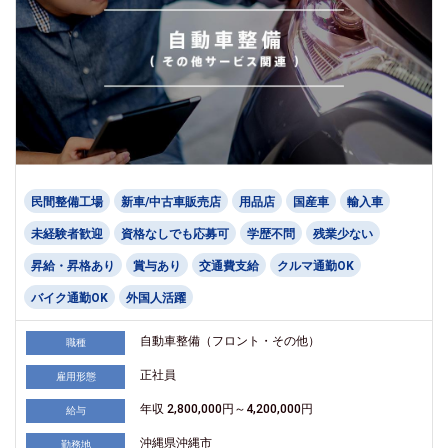
民間整備工場
新車/中古車販売店
用品店
国産車
輸入車
未経験者歓迎
資格なしでも応募可
学歴不問
残業少ない
昇給・昇格あり
賞与あり
交通費支給
クルマ通勤OK
バイク通勤OK
外国人活躍
自動車整備（フロント・その他）
職種
正社員
雇用形態
年収 2,800,000円～4,200,000円
給与
沖縄県沖縄市
勤務地