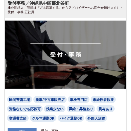
受付事務／沖縄県中頭郡北谷町
非公開求人（詳細は『Web応募する』からアドバイザーへお問合せ頂けます） /
受付・事務 正社員
民間整備工場
新車/中古車販売店
車検専門店
未経験者歓迎
資格なしでも応募可
残業少ない
昇給・昇格あり
賞与あり
交通費支給
クルマ通勤OK
バイク通勤OK
外国人活躍
受付・事務