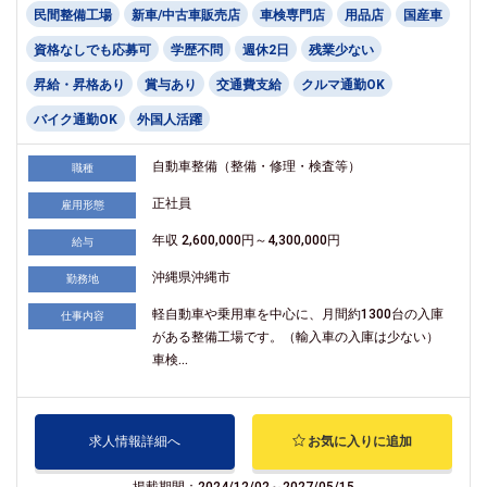
民間整備工場
新車/中古車販売店
車検専門店
用品店
国産車
資格なしでも応募可
学歴不問
週休2日
残業少ない
昇給・昇格あり
賞与あり
交通費支給
クルマ通勤OK
バイク通勤OK
外国人活躍
自動車整備（整備・修理・検査等）
職種
正社員
雇用形態
年収 2,600,000円～4,300,000円
給与
沖縄県沖縄市
勤務地
軽自動車や乗用車を中心に、月間約1300台の入庫
仕事内容
がある整備工場です。（輸入車の入庫は少ない）
車検...
求人情報詳細へ
お気に入りに追加
掲載期間：2024/12/02～2027/05/15