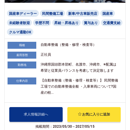
国産車ディーラー
民間整備工場
新車/中古車販売店
国産車
未経験者歓迎
学歴不問
昇給・昇格あり
賞与あり
交通費支給
クルマ通勤OK
自動車整備（整備・修理・検査等）
職種
正社員
雇用形態
沖縄県国頭郡本部町、名護市、沖縄市、※配属は
勤務地
希望と従業員バランスを考慮して決定致します
【自動車整備（整備・修理・検査等）】 民間整備
仕事内容
工場での自動車整備全般 ・入庫車両について?国
産の軽...
求人情報詳細へ
お気に入りに追加
掲載期間：2023/05/30～2027/05/15