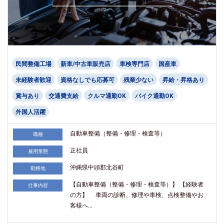
民間整備工場
新車/中古車販売店
車検専門店
国産車
未経験者歓迎
資格なしでも応募可
残業少ない
昇給・昇格あり
賞与あり
交通費支給
クルマ通勤OK
バイク通勤OK
外国人活躍
自動車整備（整備・修理・検査等）
職種
正社員
雇用形態
沖縄県中頭郡北谷町
勤務地
【自動車整備（整備・修理・検査等）】 【経験者
仕事内容
の方】 車両の診断、修理や車検、点検整備やお
客様へ...