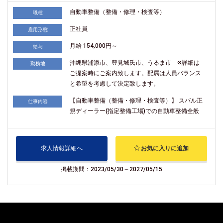
自動車整備（整備・修理・検査等）
職種
正社員
雇用形態
月給 154,000円～
給与
沖縄県浦添市、豊見城氏市、うるま市 ※詳細は
勤務地
ご提案時にご案内致します。配属は人員バランス
と希望を考慮して決定致します。
【自動車整備（整備・修理・検査等）】 スバル正
仕事内容
規ディーラー(指定整備工場)での自動車整備全般
求人情報詳細へ
お気に入りに追加
掲載期間：2023/05/30～2027/05/15