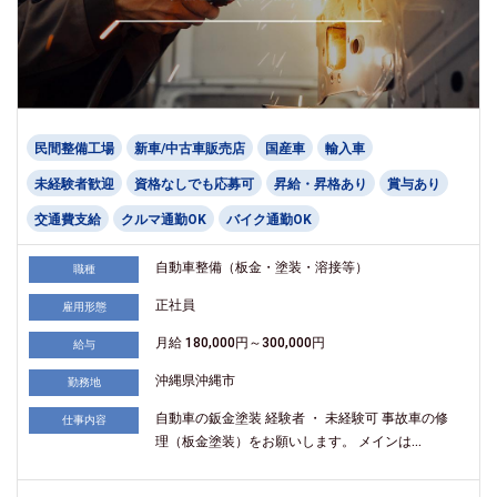
民間整備工場
新車/中古車販売店
国産車
輸入車
未経験者歓迎
資格なしでも応募可
昇給・昇格あり
賞与あり
交通費支給
クルマ通勤OK
バイク通勤OK
自動車整備（板金・塗装・溶接等）
職種
正社員
雇用形態
月給 180,000円～300,000円
給与
沖縄県沖縄市
勤務地
自動車の鈑金塗装 経験者 ・ 未経験可 事故車の修
仕事内容
理（板金塗装）をお願いします。 メインは...