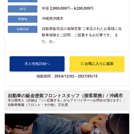
年収 2,800,000円～4,200,000円
給与
沖縄県沖縄市
勤務地
自動車販売店の保険営業 ご来店されたお客様に自
仕事内容
動車保険をご説明、ご提案するお仕事です。 ま
た、お...
求人情報詳細へ
お気に入りに追加
掲載期間：2024/12/02～2027/05/15
自動車の鈑金塗装フロントスタッフ（接客業務）/ 沖縄市
非公開求人（詳細は『Web応募する』からアドバイザーへお問合せ頂けます） /
自動車整備（フロント・その他） 正社員