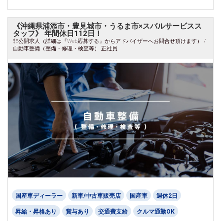
《沖縄県浦添市・豊見城市・うるま市×スバルサービスス
タッフ》 年間休日112日！
非公開求人（詳細は『Web応募する』からアドバイザーへお問合せ頂けます） /
自動車整備（整備・修理・検査等） 正社員
国産車ディーラー
新車/中古車販売店
国産車
週休2日
昇給・昇格あり
賞与あり
交通費支給
クルマ通勤OK