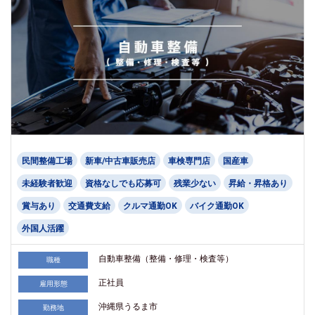
民間整備工場
新車/中古車販売店
車検専門店
国産車
未経験者歓迎
資格なしでも応募可
残業少ない
昇給・昇格あり
賞与あり
交通費支給
クルマ通勤OK
バイク通勤OK
外国人活躍
自動車整備（整備・修理・検査等）
職種
正社員
雇用形態
沖縄県うるま市
勤務地