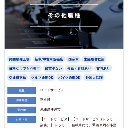
民間整備工場
新車/中古車販売店
国産車
未経験者歓迎
資格なしでも応募可
残業少ない
昇給・昇格あり
賞与あり
交通費支給
クルマ通勤OK
バイク通勤OK
外国人活躍
ロードサービス
職種
正社員
雇用形態
沖縄県沖縄市
勤務地
【ロードサービス】 【ロードサービス（レッカー
仕事内容
業務）】 レッカー、積載車にて、緊急車両を移動