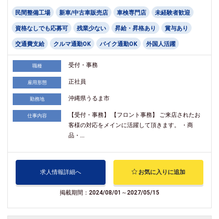
民間整備工場
新車/中古車販売店
車検専門店
未経験者歓迎
資格なしでも応募可
残業少ない
昇給・昇格あり
賞与あり
交通費支給
クルマ通勤OK
バイク通勤OK
外国人活躍
受付・事務
職種
正社員
雇用形態
沖縄県うるま市
勤務地
【受付・事務】 【フロント事務】 ご来店されたお
仕事内容
客様の対応をメインに活躍して頂きます。 ・商
品・...
求人情報詳細へ
お気に入りに追加
掲載期間：2024/08/01～2027/05/15