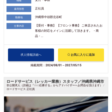
職種
正社員
雇用形態
沖縄県中頭郡北谷町
勤務地
【受付・事務】 【フロント事務】 ご来店されたお
仕事内容
客様の対応をメインに活躍して頂きます。 ・商
品・...
求人情報詳細へ
お気に入りに追加
掲載期間：2024/08/01～2027/05/15
ロードサービス（レッカー業務）スタッフ／沖縄県沖縄市
非公開求人（詳細は『Web応募する』からアドバイザーへお問合せ頂けます） /
ロードサービス 正社員