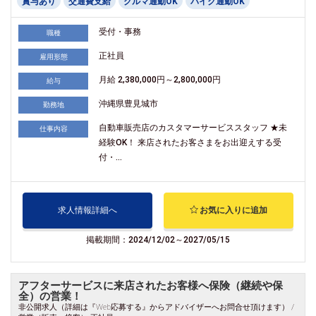
賞与あり
交通費支給
クルマ通勤OK
バイク通勤OK
受付・事務
職種
正社員
雇用形態
月給 2,380,000円～2,800,000円
給与
沖縄県豊見城市
勤務地
自動車販売店のカスタマーサービススタッフ ★未
仕事内容
経験OK！ 来店されたお客さまをお出迎えする受
付・...
求人情報詳細へ
お気に入りに追加
掲載期間：2024/12/02～2027/05/15
アフターサービスに来店されたお客様へ保険（継続や保
全）の営業！
非公開求人（詳細は『Web応募する』からアドバイザーへお問合せ頂けます） /