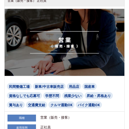
営業（販売・接客） 正社員
民間整備工場
新車/中古車販売店
用品店
国産車
資格なしでも応募可
学歴不問
残業少ない
昇給・昇格あり
賞与あり
交通費支給
クルマ通勤OK
バイク通勤OK
営業（販売・接客）
職種
正社員
雇用形態