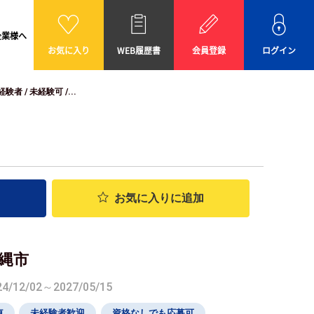
企業様へ
お気に入り
WEB履歴書
会員登録
ログイン
 / 未経験可 /...
お気に入り
に追加
沖縄市
12/02～2027/05/15
車
未経験者歓迎
資格なしでも応募可