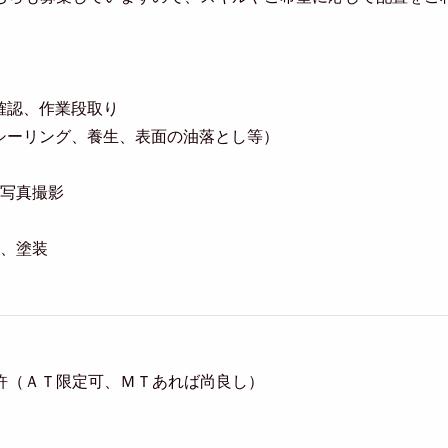
の確認、作業段取り
（シーリング、養生、表面の油落とし等）
の写真撮影
備、塗装
許（ＡＴ限定可、ＭＴあれば尚良し）