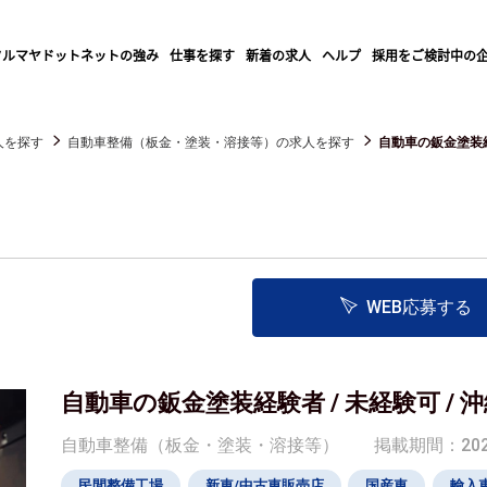
クルマヤドットネットの強み
仕事を探す
新着の求人
ヘルプ
採用をご検討中の
人を探す
自動車整備（板金・塗装・溶接等）の求人を探す
自動車の鈑金塗装経験者
WEB応募する
自動車の鈑金塗装経験者 / 未経験可 / 
自動車整備（板金・塗装・溶接等）
掲載期間：2024/
民間整備工場
新車/中古車販売店
国産車
輸入