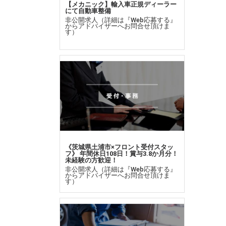
【メカニック】輸入車正規ディーラー
にて自動車整備
非公開求人（詳細は『Web応募する』
からアドバイザーへお問合せ頂けま
す）
《茨城県土浦市×フロント受付スタッ
フ》 年間休日108日！賞与3.8か月分！
未経験の方歓迎！
非公開求人（詳細は『Web応募する』
からアドバイザーへお問合せ頂けま
す）