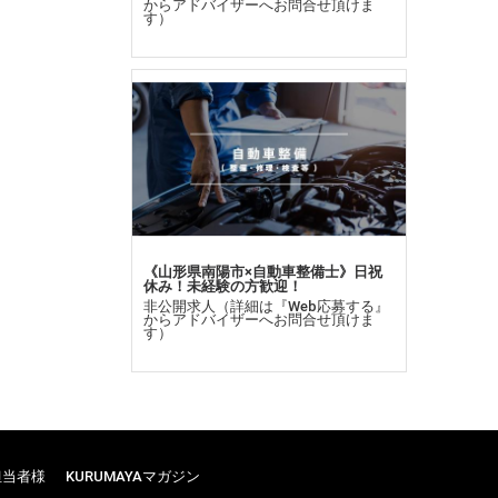
からアドバイザーへお問合せ頂けま
す）
《山形県南陽市×自動車整備士》日祝
休み！未経験の方歓迎！
非公開求人（詳細は『Web応募する』
からアドバイザーへお問合せ頂けま
す）
担当者様
KURUMAYAマガジン