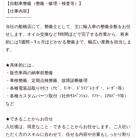
【自動車整備（整備・修理・検査等）】
【仕事内容】
￣￣￣￣￣￣
当社の船橋店にて、整備士として、主に輸入車の整備全般をお任
せします。オイル交換など1時間ほどで完了する作業から、将来
的には1週間～1ヵ月ほどかかる整備まで、幅広い業務を担当しま
す。
★具体的には…
・販売車両の納車前整備
・車検整備、定期点検整備、故障診断修理
・各種電装品取り付け（ﾅﾋﾞ、ﾓﾆﾀｰ、ﾄﾞﾗｲﾌﾞﾚｺｰﾀﾞｰ、ﾚｰﾀﾞｰ等）
・各種カスタムパーツ取付（社外ｻｽﾍﾟﾝｼｮﾝ、ﾏﾌﾗｰ、ｴｱﾛﾊﾟｰﾂ等）
など
★できることからお任せ
入社後は、得意なこと・できることからお任せします。ご入社い
ただく方のスキルに合わせて、任せる内容や分量もしっかり割り