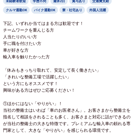
未経験者歓迎
学歴不問
週休2日
賞与あり
交通費支給
クルマ通勤OK
バイク通勤OK
寮・社宅あり
外国人活躍
下記、いずれか当てはまる方は歓迎です！
チームワークを重んじる方
人当たりのいい方
手に職を付けたい方
車が好きな方
輸入車を触りたかった方
「休みもきっちり取れて、安定して長く働きたい」
「きれいな整備工場で活躍したい」
という方にもオススメです！
興味がある方はぜひご応募ください！
①ほかにはない「やりがい」！
当社の整備士はいわば「車のお医者さん」。お客さまから整備士を
指名して相談をされることも多く、お客さまと対応に話ができるの
が当社の整備士の大きな特徴です。プレミアムな輸入車の頼れる専
門家として、大きな「やりがい」を感じられる環境です。