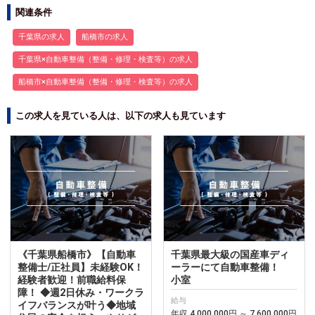
関連条件
千葉県の求人
船橋市の求人
千葉県×自動車整備（整備・修理・検査等）の求人
船橋市×自動車整備（整備・修理・検査等）の求人
この求人を見ている人は、以下の求人も見ています
《千葉県船橋市》【自動車
千葉県最大級の国産車ディ
整備士/正社員】未経験OK！
ーラーにて自動車整備！
経験者歓迎！前職給料保
小室
障！ ◆週2日休み・ワークラ
給与
イフバランスが叶う◆地域
年収 4,000,000円 ～ 7,600,000円