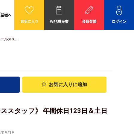
企業様へ
お気に入り
WEB履歴書
会員登録
ログイン
ルスス...
お気に入り
に追加
ススタッフ》 年間休日123日＆土日
05/15