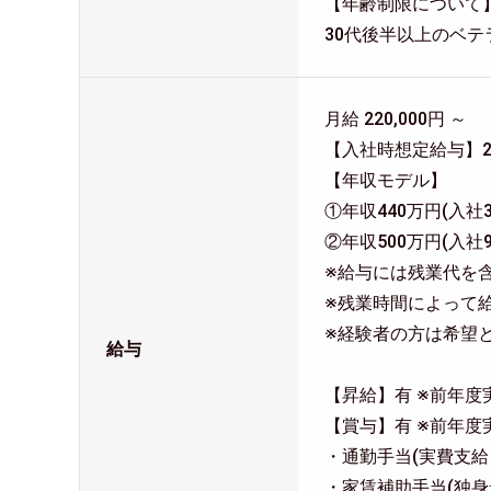
【年齢制限について
30代後半以上のベ
月給 220,000円 ～
【入社時想定給与】2
【年収モデル】
①年収440万円(入社
②年収500万円(入社
※給与には残業代を
※残業時間によって
※経験者の方は希望
給与
【昇給】有 ※前年度実績
【賞与】有 ※前年度実
・通勤手当(実費支給・
・家賃補助手当(独身最