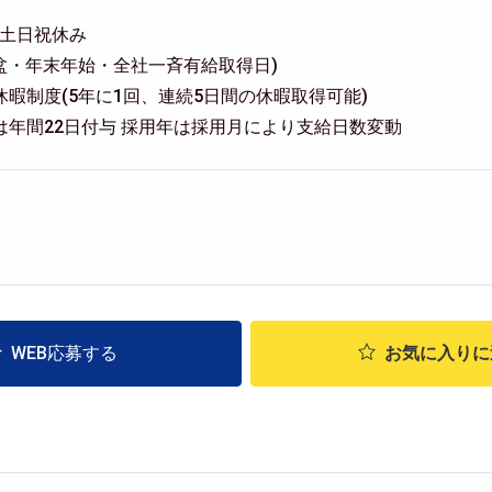
※土日祝休み
盆・年末年始・全社一斉有給取得日)
暇制度(5年に1回、連続5日間の休暇取得可能)
は年間22日付与 採用年は採用月により支給日数変動
WEB応募する
お気に入り
に