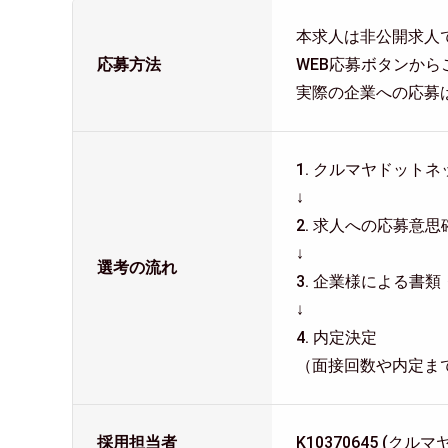
本求人は非公開求人
応募方法
WEB応募ボタンか
実際の企業への応募
1. クルマヤドッ
↓
2. 求人への応募
↓
選考の流れ
3. 企業様による書
↓
4. 内定決定
（面接回数や内定ま
採用担当者
K10370645 (ク