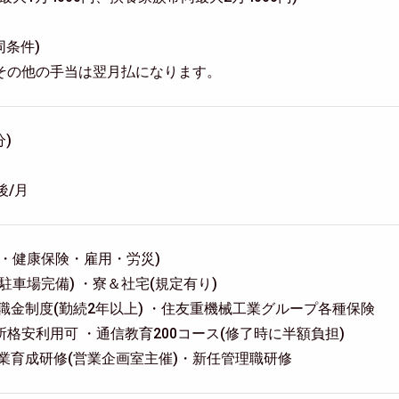
同条件)
その他の手当は翌月払になります。
分)
後/月
・健康保険・雇用・労災)
駐車場完備) ・寮＆社宅(規定有り)
職金制度(勤続2年以上) ・住友重機械工業グループ各種保険
格安利用可 ・通信教育200コース(修了時に半額負担)
業育成研修(営業企画室主催)・新任管理職研修