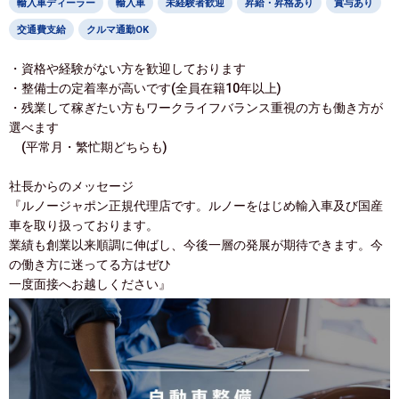
輸入車ディーラー
輸入車
未経験者歓迎
昇給・昇格あり
賞与あり
交通費支給
クルマ通勤OK
・資格や経験がない方を歓迎しております
・整備士の定着率が高いです(全員在籍10年以上)
・残業して稼ぎたい方もワークライフバランス重視の方も働き方が
選べます
(平常月・繁忙期どちらも)
社長からのメッセージ
『ルノージャポン正規代理店です。ルノーをはじめ輸入車及び国産
車を取り扱っております。
業績も創業以来順調に伸ばし、今後一層の発展が期待できます。今
の働き方に迷ってる方はぜひ
一度面接へお越しください』