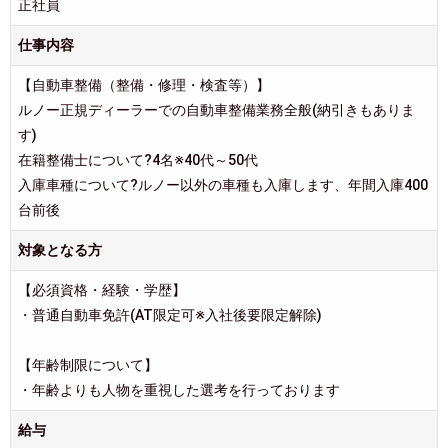
正社員
仕事内容
【自動車整備（整備・修理・検査等）】
ルノー正規ディーラーでの自動車整備業務全般(納引きもありま
す)
在籍整備士について?4名※40代～50代
入庫車種について?ルノー以外の車種も入庫します、年間入庫400
台前後
対象となる方
【必須資格・経験・学歴】
・普通自動車免許(AT限定可※入社後要限定解除)
【年齢制限について】
・年齢よりも人物を重視した選考を行っております
給与