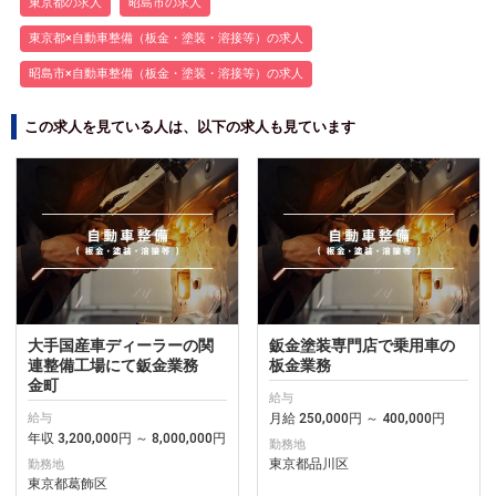
東京都の求人
昭島市の求人
東京都×自動車整備（板金・塗装・溶接等）の求人
昭島市×自動車整備（板金・塗装・溶接等）の求人
この求人を見ている人は、以下の求人も見ています
大手国産車ディーラーの関
鈑金塗装専門店で乗用車の
連整備工場にて鈑金業務
板金業務
金町
給与
月給 250,000円 ～ 400,000円
給与
年収 3,200,000円 ～ 8,000,000円
勤務地
東京都品川区
勤務地
東京都葛飾区