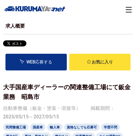
求人概要
WEB応募する
お気に入り
大手国産車ディーラーの関連整備工場にて鈑金
業務 昭島市
自動車整備（板金・塗装・溶接等）
掲載期間：
2025/05/15～2027/05/15
民間整備工場
国産車
輸入車
資格なしでも応募可
学歴不問