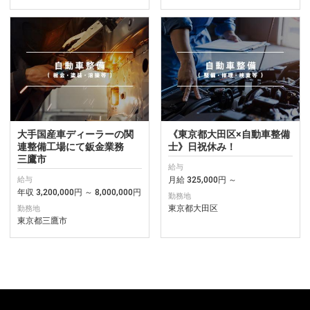
大手国産車ディーラーの関
《東京都大田区×自動車整備
連整備工場にて鈑金業務
士》日祝休み！
三鷹市
給与
月給 325,000円 ～
給与
年収 3,200,000円 ～ 8,000,000円
勤務地
東京都大田区
勤務地
東京都三鷹市