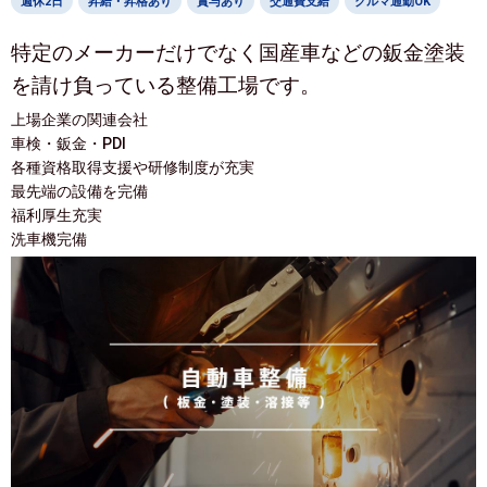
週休2日
昇給・昇格あり
賞与あり
交通費支給
クルマ通勤OK
特定のメーカーだけでなく国産車などの鈑金塗装
を請け負っている整備工場です。
上場企業の関連会社
車検・鈑金・PDI
各種資格取得支援や研修制度が充実
最先端の設備を完備
福利厚生充実
洗車機完備