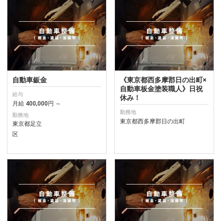
自動車鈑金
《東京都西多摩郡日の出町×
自動車板金塗装職人》日祝
給与
休み！
月給 400,000円 ～
勤務地
勤務地
東京都西多摩郡日の出町
東京都足立
区