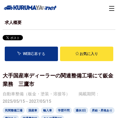
求人概要
WEB応募する
お気に入り
大手国産車ディーラーの関連整備工場にて鈑金
業務 三鷹市
自動車整備（板金・塗装・溶接等）
掲載期間：
2025/05/15～2027/05/15
民間整備工場
国産車
輸入車
学歴不問
週休2日
昇給・昇格あり