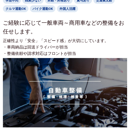
学歴不問
残業少ない
昇給・昇格あり
賞与あり
交通費支給
クルマ通勤OK
バイク通勤OK
外国人活躍
ご経験に応じて一般車両～商用車などの整備をお
任せします。
正確性より「安全」「スピード感」が大切にしています。
・車両納品は回送ドライバーが担当
・整備依頼や請求対応はフロントが担当