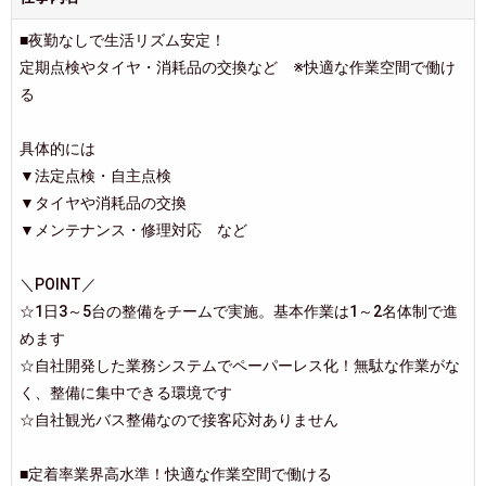
■夜勤なしで生活リズム安定！
定期点検やタイヤ・消耗品の交換など ※快適な作業空間で働け
る
具体的には
▼法定点検・自主点検
▼タイヤや消耗品の交換
▼メンテナンス・修理対応 など
＼POINT／
☆1日3～5台の整備をチームで実施。基本作業は1～2名体制で進
めます
☆自社開発した業務システムでペーパーレス化！無駄な作業がな
く、整備に集中できる環境です
☆自社観光バス整備なので接客応対ありません
■定着率業界高水準！快適な作業空間で働ける