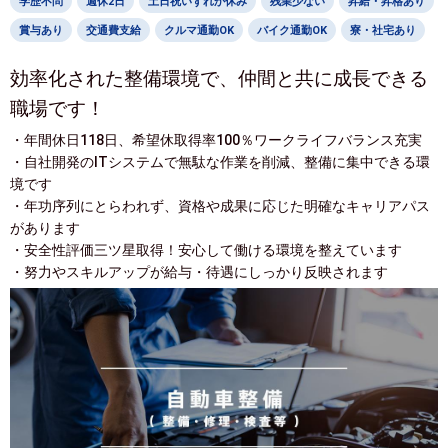
学歴不問
週休2日
土日祝いずれか休み
残業少ない
昇給・昇格あり
賞与あり
交通費支給
クルマ通勤OK
バイク通勤OK
寮・社宅あり
効率化された整備環境で、仲間と共に成長できる
職場です！
・年間休日118日、希望休取得率100％ワークライフバランス充実
・自社開発のITシステムで無駄な作業を削減、整備に集中できる環
境です
・年功序列にとらわれず、資格や成果に応じた明確なキャリアパス
があります
・安全性評価三ツ星取得！安心して働ける環境を整えています
・努力やスキルアップが給与・待遇にしっかり反映されます