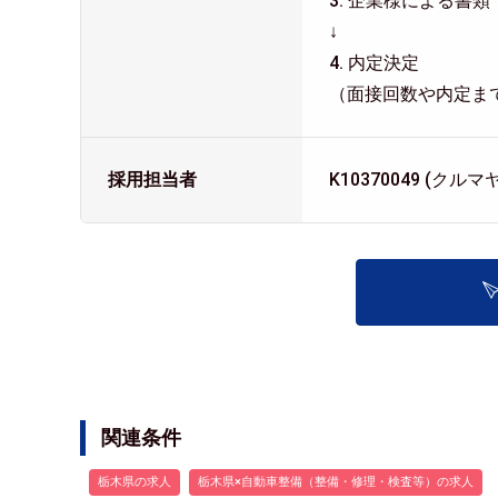
3. 企業様による書
↓
4. 内定決定
（面接回数や内定ま
採用担当者
K10370049 (ク
関連条件
栃木県の求人
栃木県×自動車整備（整備・修理・検査等）の求人