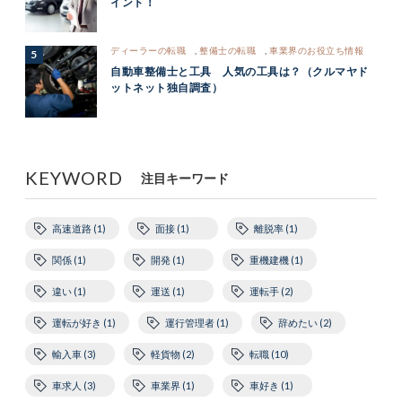
イント！
ディーラーの転職
,
整備士の転職
,
車業界のお役立ち情報
自動車整備士と工具 人気の工具は？（クルマヤド
ットネット独自調査）
KEYWORD
注目キーワード
高速道路 (1)
面接 (1)
離脱率 (1)
関係 (1)
開発 (1)
重機建機 (1)
違い (1)
運送 (1)
運転手 (2)
運転が好き (1)
運行管理者 (1)
辞めたい (2)
輸入車 (3)
軽貨物 (2)
転職 (10)
車求人 (3)
車業界 (1)
車好き (1)