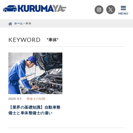
MENU
ホーム
»
車体
KEYWORD
"車体"
2020.4.3
整備士の転職
【業界の基礎知識】自動車整
備士と車体整備士の違い