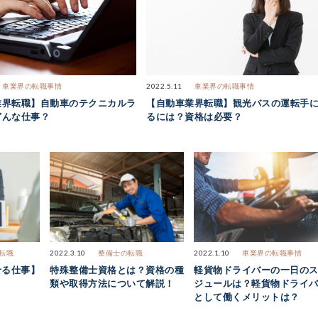
車業界の転職事情
2022.5.11
車業界の転職事情
業界転職】自動車のテクニカルラ
【自動車業界転職】観光バスの運転手
どんな仕事？
るには？資格は必要？
転職
2022.3.10
整備士の転職
2022.1.10
車業界の転職事情
せる仕事】
特殊整備士資格とは？資格の種
軽貨物ドライバーの一日の
類や取得方法について解説！
ジュールは？軽貨物ドライ
として働くメリットは？