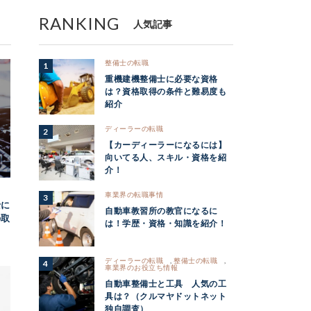
RANKING
人気記事
整備士の転職
重機建機整備士に必要な資格
は？資格取得の条件と難易度も
紹介
ディーラーの転職
【カーディーラーになるには】
向いてる人、スキル・資格を紹
介！
車業界の転職事情
士に
自動車教習所の教官になるに
の取
は！学歴・資格・知識を紹介！
ディーラーの転職
,
整備士の転職
,
車業界のお役立ち情報
自動車整備士と工具 人気の工
具は？（クルマヤドットネット
独自調査）