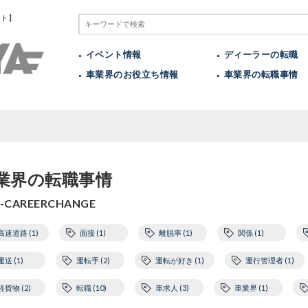
イト】
イベント情報
ディーラーの転職
車業界のお役立ち情報
車業界の転職事情
業界の転職事情
-CAREERCHANGE
高速道路 (1)
面接 (1)
離脱率 (1)
関係 (1)
運送 (1)
運転手 (2)
運転が好き (1)
運行管理者 (1)
軽貨物 (2)
転職 (10)
車求人 (3)
車業界 (1)