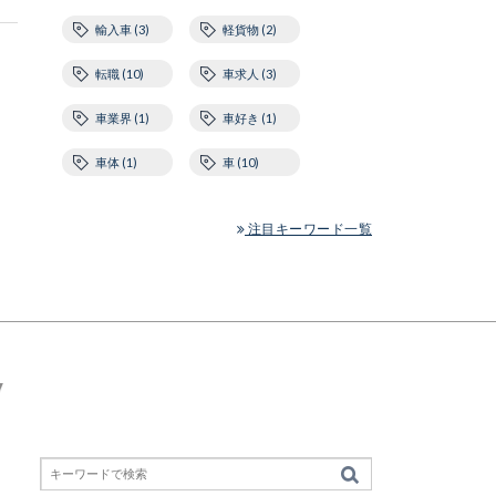
輸入車 (3)
軽貨物 (2)
転職 (10)
車求人 (3)
車業界 (1)
車好き (1)
車体 (1)
車 (10)
注目キーワード一覧