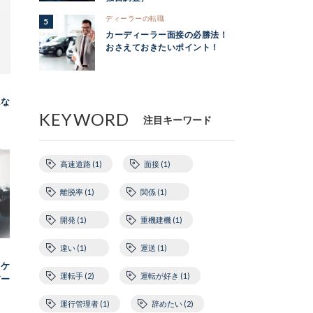
ディーラーの転職
カーディーラー面接の必勝法！
おさえておきたいポイント！
にな
KEYWORD
注目キーワード
高速道路 (1)
面接 (1)
離脱率 (1)
関係 (1)
開発 (1)
重機建機 (1)
違い (1)
運送 (1)
スケ
運転手 (2)
運転が好き (1)
バー
運行管理者 (1)
辞めたい (2)