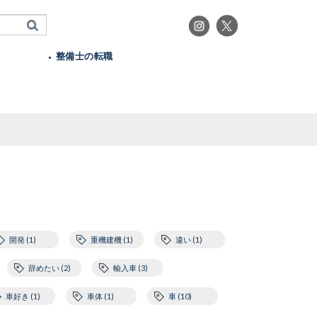
整備士の転職
開発 (1)
重機建機 (1)
違い (1)
辞めたい (2)
輸入車 (3)
車好き (1)
車体 (1)
車 (10)