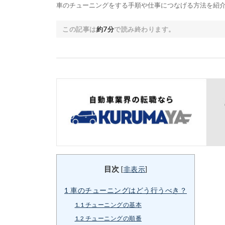
車のチューニングをする手順や仕事につなげる方法を紹
この記事は
約7分
で読み終わります。
目次
[
非表示
]
1
車のチューニングはどう行うべき？
1.1
チューニングの基本
1.2
チューニングの順番