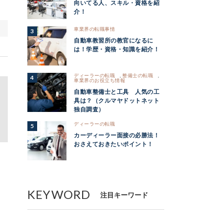
向いてる人、スキル・資格を紹
介！
車業界の転職事情
自動車教習所の教官になるに
は！学歴・資格・知識を紹介！
ディーラーの転職
,
整備士の転職
,
車業界のお役立ち情報
自動車整備士と工具 人気の工
具は？（クルマヤドットネット
独自調査）
ディーラーの転職
カーディーラー面接の必勝法！
おさえておきたいポイント！
KEYWORD
注目キーワード