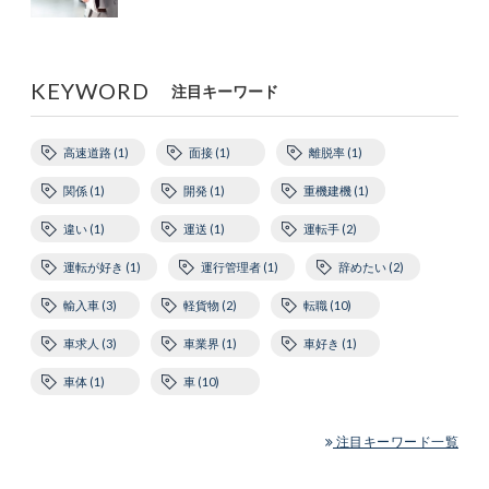
KEYWORD
注目キーワード
高速道路 (1)
面接 (1)
離脱率 (1)
関係 (1)
開発 (1)
重機建機 (1)
違い (1)
運送 (1)
運転手 (2)
運転が好き (1)
運行管理者 (1)
辞めたい (2)
輸入車 (3)
軽貨物 (2)
転職 (10)
車求人 (3)
車業界 (1)
車好き (1)
車体 (1)
車 (10)
注目キーワード一覧