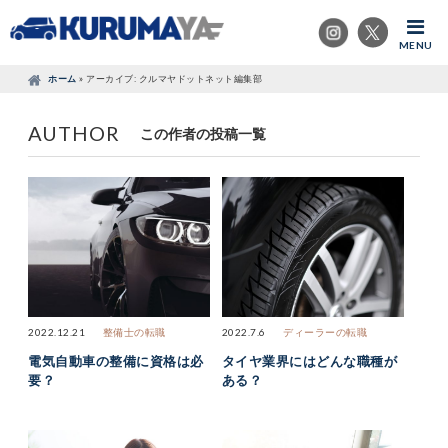
MENU
ホーム
»
アーカイブ: クルマヤドットネット編集部
AUTHOR
この作者の投稿一覧
2022.12.21
整備士の転職
2022.7.6
ディーラーの転職
電気自動車の整備に資格は必
タイヤ業界にはどんな職種が
要？
ある？