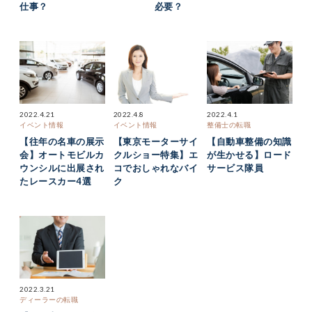
仕事？
必要？
2022.4.21
2022.4.8
2022.4.1
イベント情報
イベント情報
整備士の転職
【往年の名車の展示
【東京モーターサイ
【自動車整備の知識
会】オートモビルカ
クルショー特集】エ
が生かせる】ロード
ウンシルに出展され
コでおしゃれなバイ
サービス隊員
たレースカー4選
ク
2022.3.21
ディーラーの転職