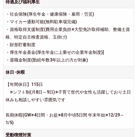
待遇及び福利厚生
・社会保険(厚生年金・健康保険・雇用・労災)
・マイカー通勤可能(無料駐車場完備)
・資格取得支援制度(費用企業負担※大型免許取得補助、整備士資
格、特定自主検査資格、玉掛け)
・財形貯蓄制度
・厚生年金基金(厚生年金に上乗せの企業年金制度)]
・退職金制度(勤続年数3年以上の方が対象)
休日･休暇
【年間休日】115日
※シフト制(月8日～9日)※子育て世代や女性も活躍しており土日
休みも相談しやすい雰囲気です
長期休暇(GW※4日間・お盆※8月中頃5日間 年末年始※12/29～
1/5)
受動喫煙対策