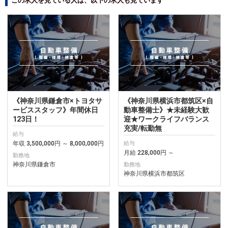
この求人を見ている人は、以下の求人も見ています
《神奈川県鎌倉市×トヨタサ
《神奈川県横浜市都筑区×自
ービススタッフ》年間休日
動車整備士》★未経験大歓
123日！
迎★ワークライフバランス
充実/転勤無
給与
年収 3,500,000円 ～ 8,000,000円
給与
月給 228,000円 ～
勤務地
神奈川県鎌倉市
勤務地
神奈川県横浜市都筑区