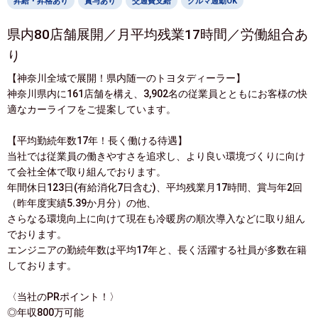
昇給・昇格あり
賞与あり
交通費支給
クルマ通勤OK
県内80店舗展開／月平均残業17時間／労働組合あ
り
【神奈川全域で展開！県内随一のトヨタディーラー】
神奈川県内に161店舗を構え、3,902名の従業員とともにお客様の快
適なカーライフをご提案しています。
【平均勤続年数17年！長く働ける待遇】
当社では従業員の働きやすさを追求し、より良い環境づくりに向け
て会社全体で取り組んでおります。
年間休日123日(有給消化7日含む)、平均残業月17時間、賞与年2回
（昨年度実績5.39か月分）の他、
さらなる環境向上に向けて現在も冷暖房の順次導入などに取り組ん
でおります。
エンジニアの勤続年数は平均17年と、長く活躍する社員が多数在籍
しております。
〈当社のPRポイント！〉
◎年収800万可能