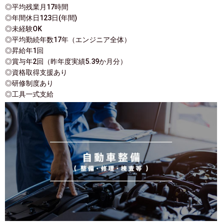
◎平均残業月17時間
◎年間休日123日(年間)
◎未経験OK
◎平均勤続年数17年（エンジニア全体）
◎昇給年1回
◎賞与年2回（昨年度実績5.39か月分）
◎資格取得支援あり
◎研修制度あり
◎工具一式支給