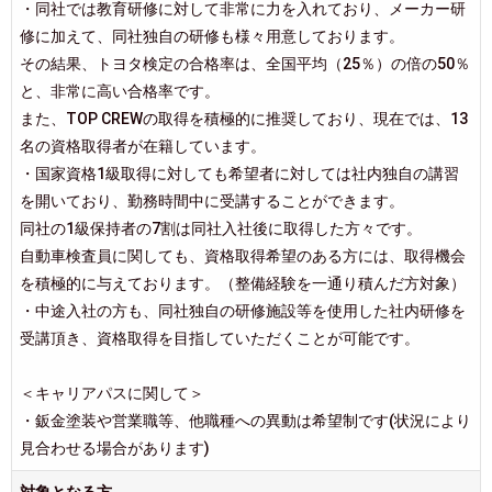
・同社では教育研修に対して非常に力を入れており、メーカー研
修に加えて、同社独自の研修も様々用意しております。
その結果、トヨタ検定の合格率は、全国平均（25％）の倍の50％
と、非常に高い合格率です。
また、TOP CREWの取得を積極的に推奨しており、現在では、13
名の資格取得者が在籍しています。
・国家資格1級取得に対しても希望者に対しては社内独自の講習
を開いており、勤務時間中に受講することができます。
同社の1級保持者の7割は同社入社後に取得した方々です。
自動車検査員に関しても、資格取得希望のある方には、取得機会
を積極的に与えております。（整備経験を一通り積んだ方対象）
・中途入社の方も、同社独自の研修施設等を使用した社内研修を
受講頂き、資格取得を目指していただくことが可能です。
＜キャリアパスに関して＞
・鈑金塗装や営業職等、他職種への異動は希望制です(状況により
見合わせる場合があります)
対象となる方