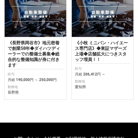
《長野県岡谷市》地元密着
《小牧 ミニバン・ハイエー
で創業58年◆ダイハツディ
ス専門店》◆東証マザーズ
ーラーでの整備士募集◆総
上場◆店舗拡大につきスタ
合的な整備知識が身に付き
ッフ増員！！
ます
給与
月給 206,412円 ～
給与
月給 190,000円 ～ 250,000円
勤務地
愛知県
勤務地
長野県