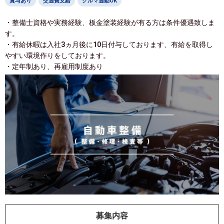
賞与あり
交通費支給
クルマ通勤OK
・整備士資格や実務経験、板金塗装経験が有る方は条件優遇致しま
す。
・有給休暇は入社3ヵ月後に10日付与しております、有給を取得し
やすい環境作りをしております。
・定年制あり、再雇用制度あり
募集内容