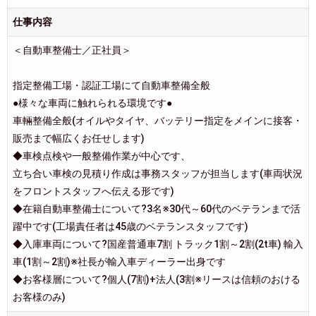
仕事内容
＜自動車整備士／正社員＞
指定整備工場・認証工場にて自動車整備全般
●様々な車両に触れられる環境です●
車輛整備全般(オイルやタイヤ、バッテリー指定をメインに接客・
販売まで幅広くお任せします)
◆車検点検や一般整備作業が中心です、
立ち合い車検の見積り作成は事務スタッフが担当します(車両状況
をフロントスタッフへ伝える形です)
◆在籍自動車整備士について?3名※30代～60代のベテランまで活
躍中です(工場責任者は45歳のベテランスタッフです)
◆入庫車両について?国産普通車7割 トラック1割～2割(2t車) 輸入
車(1割～2割)※社長が輸入車ディーラー出身です
◆お客様層について?個人(7割)+法人(3割※リースは信頼のおける
お客様のみ)