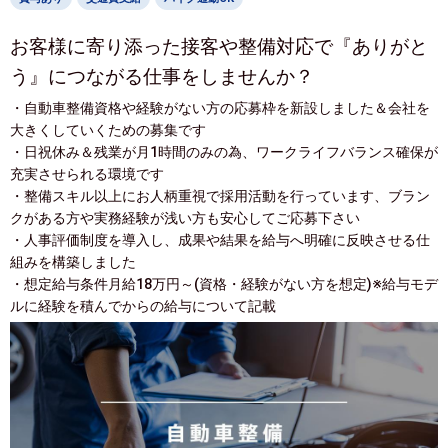
お客様に寄り添った接客や整備対応で『ありがと
う』につながる仕事をしませんか？
・自動車整備資格や経験がない方の応募枠を新設しました＆会社を
大きくしていくための募集です
・日祝休み＆残業が月1時間のみの為、ワークライフバランス確保が
充実させられる環境です
・整備スキル以上にお人柄重視で採用活動を行っています、ブラン
クがある方や実務経験が浅い方も安心してご応募下さい
・人事評価制度を導入し、成果や結果を給与へ明確に反映させる仕
組みを構築しました
・想定給与条件月給18万円～(資格・経験がない方を想定)※給与モデ
ルに経験を積んでからの給与について記載