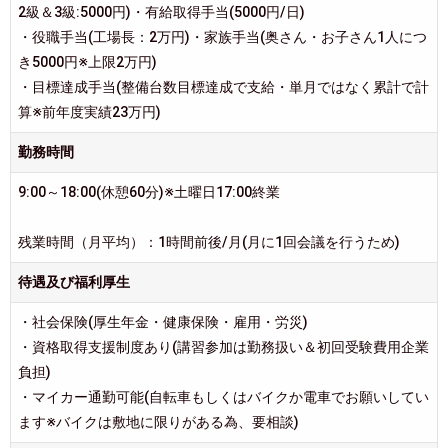
2級＆3級:5000円)・有給取得手当(5000円/日)
・役職手当(工場長：2万円)・家族手当(奥さん・お子さん1人につ
き5000円※上限2万円)
・目標達成手当(整備台数目標達成で支給・単月ではなく累計で計
算※前年度実績23万円)
勤務時間
9:00～18:00(休憩60分)※土曜日17:00終業
残業時間（月平均）：1時間前後/月(月に1回会議を行うため)
待遇及び福利厚生
・社会保険(厚生年金・健康保険・雇用・労災)
・資格取得支援制度あり(講習参加は勤務扱い＆初回受験費用企業
負担)
・マイカー通勤可能(自転車もしくはバイクか電車でお願いしてい
ます※バイクは敷地に限りがある為、要相談)