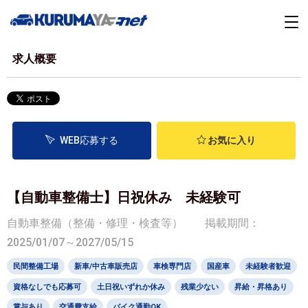
求人概要
WEB応募する
お気に入り
【自動車整備士】日祝休み 未経験可
自動車整備（整備・修理・検査等）
掲載期間：
2025/01/07～2027/05/15
民間整備工場
新車/中古車販売店
車検専門店
国産車
未経験者歓迎
資格なしでも応募可
土日祝いずれか休み
残業少ない
昇給・昇格あり
賞与あり
交通費支給
バイク通勤OK