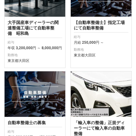
大手国産車ディーラーの関
【自動車整備士】指定工場
連整備工場にて自動車整
にて自動車整備
備 昭和島
給与
月給 250,000円 ～
給与
年収 3,200,000円 ～ 8,000,000円
勤務地
東京都大田区
勤務地
東京都大田区
自動車整備士の募集
「輸入車の整備」正規ディ
ーラーにて輸入車の自動車
給与
整備