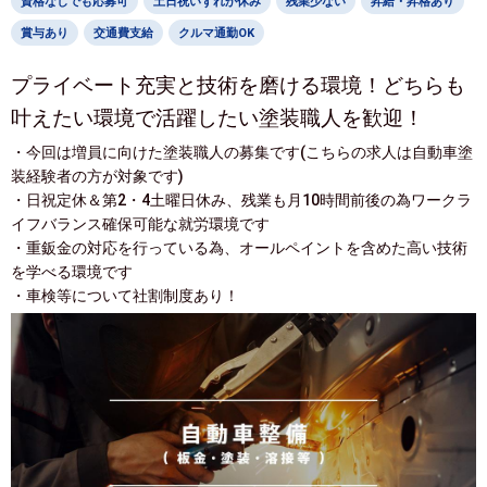
資格なしでも応募可
土日祝いずれか休み
残業少ない
昇給・昇格あり
賞与あり
交通費支給
クルマ通勤OK
プライベート充実と技術を磨ける環境！どちらも
叶えたい環境で活躍したい塗装職人を歓迎！
・今回は増員に向けた塗装職人の募集です(こちらの求人は自動車塗
装経験者の方が対象です)
・日祝定休＆第2・4土曜日休み、残業も月10時間前後の為ワークラ
イフバランス確保可能な就労環境です
・重鈑金の対応を行っている為、オールペイントを含めた高い技術
を学べる環境です
・車検等について社割制度あり！