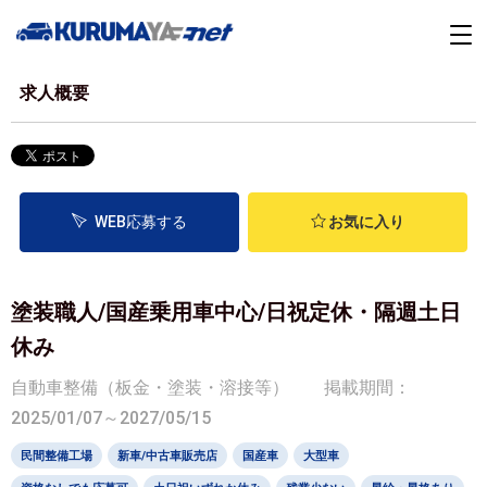
求人概要
WEB応募する
お気に入り
塗装職人/国産乗用車中心/日祝定休・隔週土日
休み
自動車整備（板金・塗装・溶接等）
掲載期間：
2025/01/07～2027/05/15
民間整備工場
新車/中古車販売店
国産車
大型車