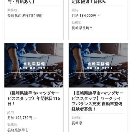
与・昇給あり】
定休 隔週土日休み
勤務地
給与
長崎県西彼杵郡時津町
月給 184,000円 ～
勤務地
長崎県長崎市
《長崎県諫早市×マツダサー
【長崎県諫早市×マツダサー
ビススタッフ》年間休日116
ビススタッフ】ワークライ
日！
フバランス充実 自動車整備
経験者募集！
給与
月給 193,750円 ～
勤務地
長崎県
勤務地
長崎県諫早市