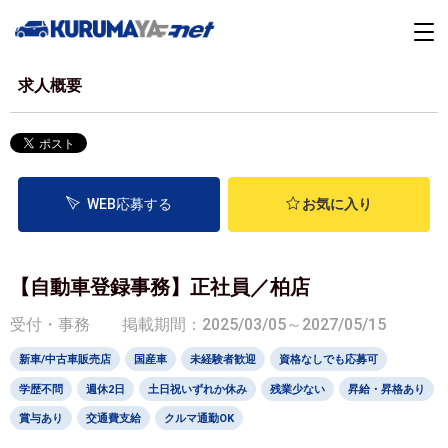
求人概要
WEB応募する
お気に入り
【自動車登録事務】正社員／柏店
受付・事務
掲載期間：2025/03/05～2027/05/15
新車/中古車販売店
国産車
未経験者歓迎
資格なしでも応募可
学歴不問
週休2日
土日祝いずれか休み
残業少ない
昇給・昇格あり
賞与あり
交通費支給
クルマ通勤OK