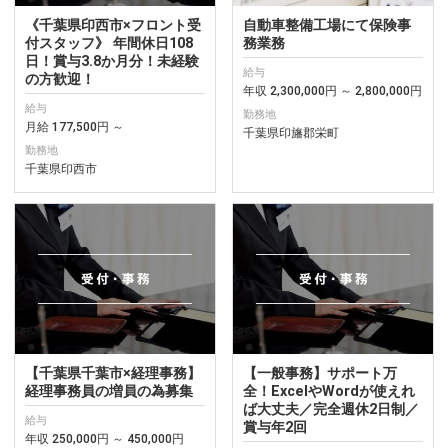
《千葉県印西市×フロント受
自動車整備工場にて保険事
付スタッフ》 年間休日108
務業務
日！賞与3.8か月分！未経験
給与
の方歓迎！
年収 2,300,000円 ～ 2,800,000円
給与
勤務地
月給 177,500円 ～
千葉県印旛郡栄町
勤務地
千葉県印西市
【千葉県千葉市×経理事務】
【一般事務】サポート万
経理事務員の増員の為募集
全！ExcelやWordが使えれ
ば大丈夫／完全週休2日制／
給与
賞与年2回
年収 250,000円 ～ 450,000円