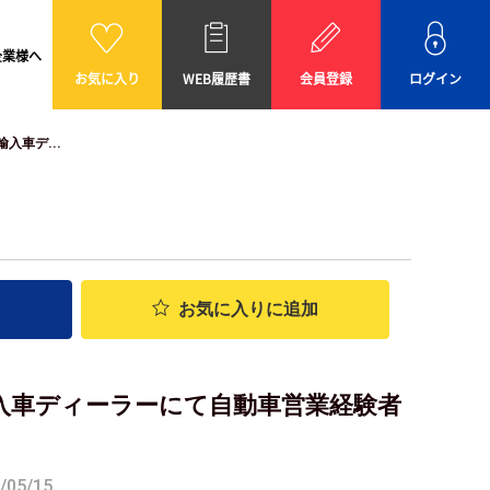
企業様へ
お気に入り
WEB履歴書
会員登録
ログイン
入車デ...
お気に入り
に追加
入車ディーラーにて自動車営業経験者
05/15