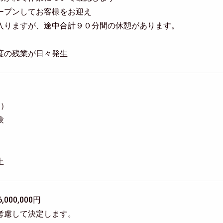
ープンしてお客様をお迎え
りますが、途中合計９０分間の休憩があります。
度の残業が日々発生
T）
験
上
6,000,000円
考慮して決定します。