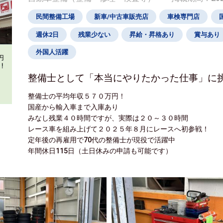
民間整備工場
新車/中古車販売店
車検専門店
週休2日
残業少ない
昇給・昇格あり
賞与あり
外国人活躍
整備士として「本当にやりたかった仕事」に
整備士の平均年収５７０万円！
国産から輸入車まで入庫あり
みなし残業４０時間ですが、実際は２０～３０時間
レース車を組み上げて２０２５年８月にレースへ初参戦！
定年後の再雇用で70代の整備士が現役で活躍中
年間休日115日（土日休みの申請も可能です）