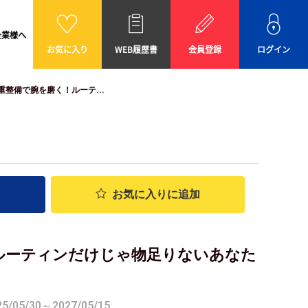
企業様へ
お気に入り
WEB履歴書
会員登録
ログイン
整備で腕を磨く！ルーテ...
お気に入り
に追加
ルーティンだけじゃ物足りないあなた
05/30～2027/05/15