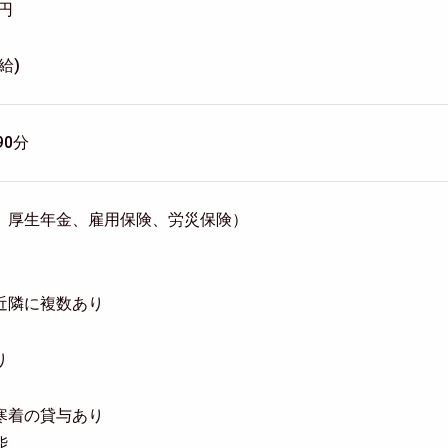
0円
給)
90分
、厚生年金、雇用保険、労災保険）
近隣に複数あり
り
寒着の貸与あり
能