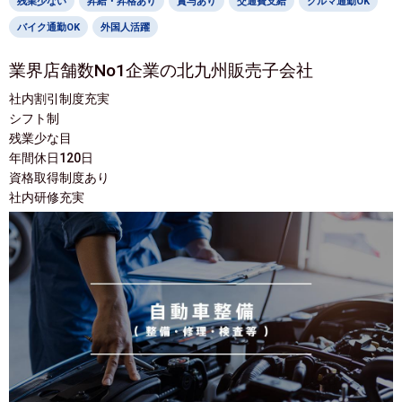
残業少ない
昇給・昇格あり
賞与あり
交通費支給
クルマ通勤OK
バイク通勤OK
外国人活躍
業界店舗数No1企業の北九州販売子会社
社内割引制度充実
シフト制
残業少な目
年間休日120日
資格取得制度あり
社内研修充実