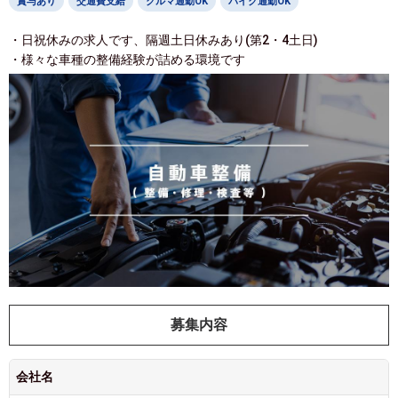
賞与あり
交通費支給
クルマ通勤OK
バイク通勤OK
・日祝休みの求人です、隔週土日休みあり(第2・4土日)
・様々な車種の整備経験が詰める環境です
募集内容
会社名