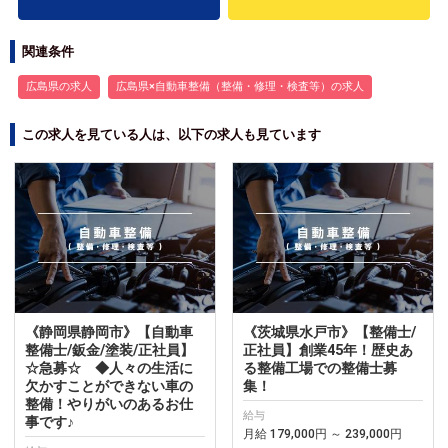
関連条件
広島県の求人
広島県×自動車整備（整備・修理・検査等）の求人
この求人を見ている人は、以下の求人も見ています
《静岡県静岡市》【自動車
《茨城県水戸市》【整備士/
整備士/鈑金/塗装/正社員】
正社員】創業45年！歴史あ
☆急募☆ ◆人々の生活に
る整備工場での整備士募
欠かすことができない車の
集！
整備！やりがいのあるお仕
給与
事です♪
月給 179,000円 ～ 239,000円