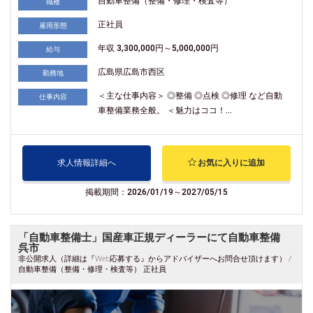
自動車整備（整備・修理・検査等）
職種
正社員
雇用形態
年収 3,300,000円～5,000,000円
給与
広島県広島市西区
勤務地
＜主な仕事内容＞ ◎整備 ◎点検 ◎修理 など自動
仕事内容
車整備業務全般。 ＜魅力はココ！...
求人情報詳細へ
お気に入りに追加
掲載期間：2026/01/19～2027/05/15
「自動車整備士」国産車正規ディーラーにて自動車整備
呉市
非公開求人（詳細は『Web応募する』からアドバイザーへお問合せ頂けます） /
自動車整備（整備・修理・検査等） 正社員