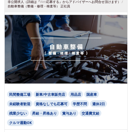
非公開求人（詳細は『Web応募する』からアドバイザーへお問合せ頂けます） /
自動車整備（整備・修理・検査等） 正社員
民間整備工場
新車/中古車販売店
用品店
国産車
未経験者歓迎
資格なしでも応募可
学歴不問
週休2日
残業少ない
昇給・昇格あり
賞与あり
交通費支給
クルマ通勤OK