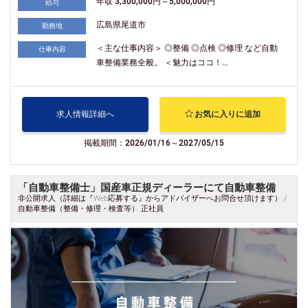
年収 3,300,000円～5,000,000円
給与
広島県尾道市
勤務地
＜主な仕事内容＞ ◎整備 ◎点検 ◎修理 など自動
仕事内容
車整備業務全般。 ＜魅力はココ！...
求人情報詳細へ
お気に入りに追加
掲載期間：2026/01/16～2027/05/15
「自動車整備士」国産車正規ディーラーにて自動車整備
非公開求人（詳細は『Web応募する』からアドバイザーへお問合せ頂けます） /
自動車整備（整備・修理・検査等） 正社員