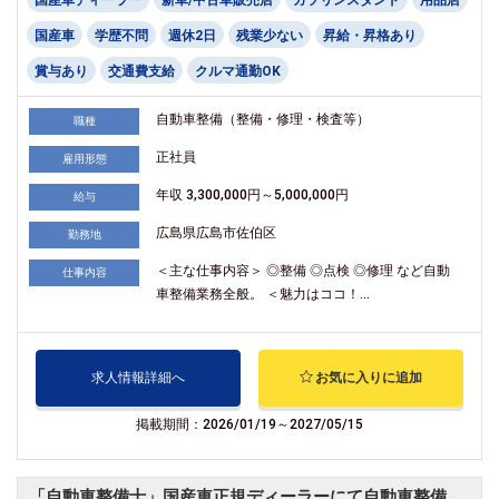
国産車
学歴不問
週休2日
残業少ない
昇給・昇格あり
賞与あり
交通費支給
クルマ通勤OK
自動車整備（整備・修理・検査等）
職種
正社員
雇用形態
年収 3,300,000円～5,000,000円
給与
広島県広島市佐伯区
勤務地
＜主な仕事内容＞ ◎整備 ◎点検 ◎修理 など自動
仕事内容
車整備業務全般。 ＜魅力はココ！...
求人情報詳細へ
お気に入りに追加
掲載期間：2026/01/19～2027/05/15
「自動車整備士」国産車正規ディーラーにて自動車整備