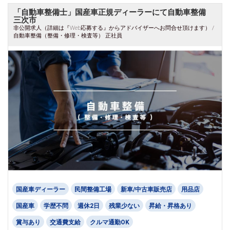
「自動車整備士」国産車正規ディーラーにて自動車整備
三次市
非公開求人（詳細は『Web応募する』からアドバイザーへお問合せ頂けます） /
自動車整備（整備・修理・検査等） 正社員
国産車ディーラー
民間整備工場
新車/中古車販売店
用品店
国産車
学歴不問
週休2日
残業少ない
昇給・昇格あり
賞与あり
交通費支給
クルマ通勤OK