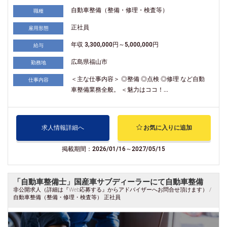
自動車整備（整備・修理・検査等）
職種
正社員
雇用形態
年収 3,300,000円～5,000,000円
給与
広島県福山市
勤務地
＜主な仕事内容＞ ◎整備 ◎点検 ◎修理 など自動
仕事内容
車整備業務全般。 ＜魅力はココ！...
求人情報詳細へ
お気に入りに追加
掲載期間：2026/01/16～2027/05/15
「自動車整備士」国産車サブディーラーにて自動車整備
非公開求人（詳細は『Web応募する』からアドバイザーへお問合せ頂けます） /
自動車整備（整備・修理・検査等） 正社員