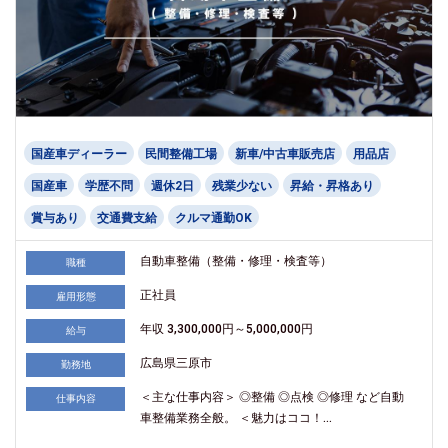
国産車ディーラー
民間整備工場
新車/中古車販売店
用品店
国産車
学歴不問
週休2日
残業少ない
昇給・昇格あり
賞与あり
交通費支給
クルマ通勤OK
自動車整備（整備・修理・検査等）
職種
正社員
雇用形態
年収 3,300,000円～5,000,000円
給与
広島県三原市
勤務地
＜主な仕事内容＞ ◎整備 ◎点検 ◎修理 など自動
仕事内容
車整備業務全般。 ＜魅力はココ！...