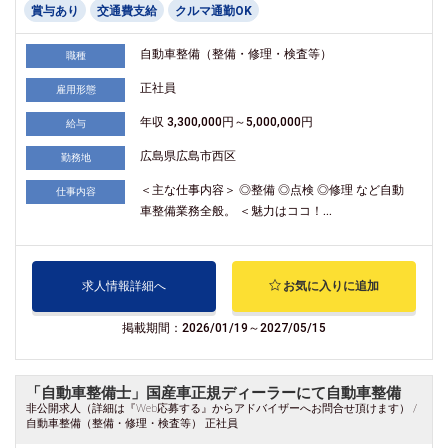
賞与あり
交通費支給
クルマ通勤OK
自動車整備（整備・修理・検査等）
職種
正社員
雇用形態
年収 3,300,000円～5,000,000円
給与
広島県広島市西区
勤務地
＜主な仕事内容＞ ◎整備 ◎点検 ◎修理 など自動
仕事内容
車整備業務全般。 ＜魅力はココ！...
求人情報詳細へ
お気に入りに追加
掲載期間：2026/01/19～2027/05/15
「自動車整備士」国産車正規ディーラーにて自動車整備
非公開求人（詳細は『Web応募する』からアドバイザーへお問合せ頂けます） /
自動車整備（整備・修理・検査等） 正社員