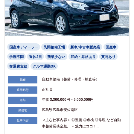
国産車ディーラー
民間整備工場
新車/中古車販売店
国産車
学歴不問
週休2日
残業少ない
昇給・昇格あり
賞与あり
交通費支給
クルマ通勤OK
自動車整備（整備・修理・検査等）
職種
正社員
雇用形態
年収 3,300,000円～5,000,000円
給与
広島県広島市安佐南区
勤務地
＜主な仕事内容＞ ◎整備 ◎点検 ◎修理 など自動
仕事内容
車整備業務全般。 ＜魅力はココ！...