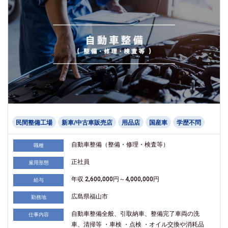
民間整備工場
新車/中古車販売店
用品店
国産車
学歴不問
自動車整備（整備・修理・検査等）
職種
正社員
雇用形態
年収 2,600,000円～4,000,000円
給与
広島県福山市
勤務地
自動車整備全般、引取納車、整備完了車両の洗
仕事内容
車、清掃等 ・車検 ・点検 ・オイル交換や消耗品