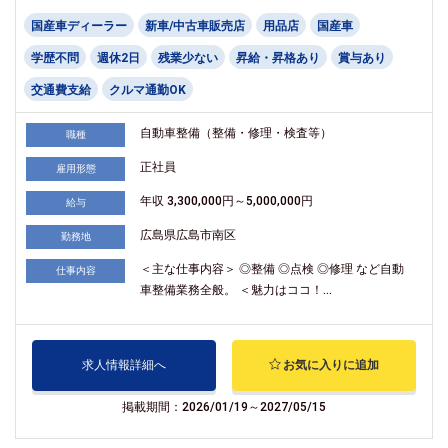
国産車ディーラー
新車/中古車販売店
用品店
国産車
学歴不問
週休2日
残業少ない
昇給・昇格あり
賞与あり
交通費支給
クルマ通勤OK
自動車整備（整備・修理・検査等）
職種
正社員
雇用形態
年収 3,300,000円～5,000,000円
給与
広島県広島市南区
勤務地
＜主な仕事内容＞ ◎整備 ◎点検 ◎修理 など自動
仕事内容
車整備業務全般。 ＜魅力はココ！...
求人情報詳細へ
お気に入りに追加
掲載期間：2026/01/19～2027/05/15