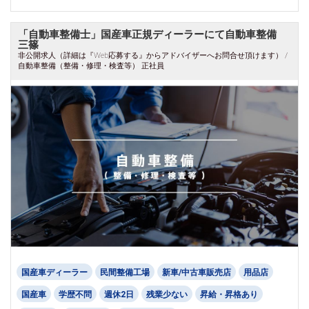
「自動車整備士」国産車正規ディーラーにて自動車整備
三篠
非公開求人（詳細は『Web応募する』からアドバイザーへお問合せ頂けます） /
自動車整備（整備・修理・検査等） 正社員
国産車ディーラー
民間整備工場
新車/中古車販売店
用品店
国産車
学歴不問
週休2日
残業少ない
昇給・昇格あり