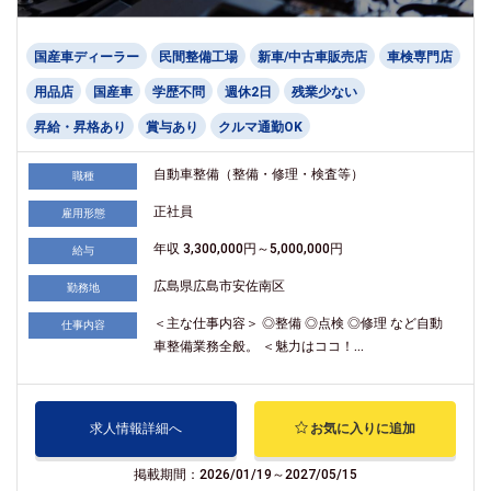
国産車ディーラー
民間整備工場
新車/中古車販売店
車検専門店
用品店
国産車
学歴不問
週休2日
残業少ない
昇給・昇格あり
賞与あり
クルマ通勤OK
自動車整備（整備・修理・検査等）
職種
正社員
雇用形態
年収 3,300,000円～5,000,000円
給与
広島県広島市安佐南区
勤務地
＜主な仕事内容＞ ◎整備 ◎点検 ◎修理 など自動
仕事内容
車整備業務全般。 ＜魅力はココ！...
求人情報詳細へ
お気に入りに追加
掲載期間：2026/01/19～2027/05/15