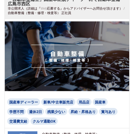
広島市西区
非公開求人（詳細は『Web応募する』からアドバイザーへお問合せ頂けます） /
自動車整備（整備・修理・検査等） 正社員
国産車ディーラー
新車/中古車販売店
用品店
国産車
学歴不問
週休2日
残業少ない
昇給・昇格あり
賞与あり
交通費支給
クルマ通勤OK