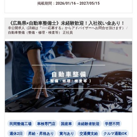
掲載期間：2026/01/16～2027/05/15
《広島県×自動車整備士》未経験歓迎！入社祝い金あり！
非公開求人（詳細は『Web応募する』からアドバイザーへお問合せ頂けます） /
自動車整備（整備・修理・検査等） 正社員
民間整備工場
車検専門店
国産車
未経験者歓迎
学歴不問
週休2日
昇給・昇格あり
賞与あり
交通費支給
クルマ通勤OK