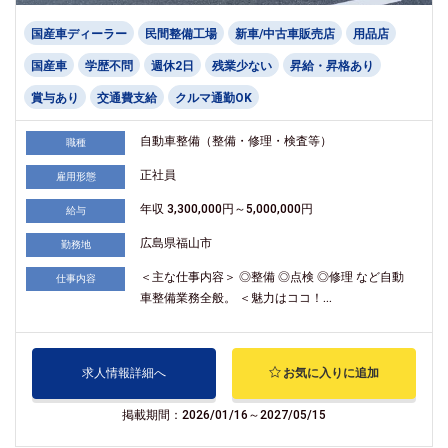
国産車ディーラー
民間整備工場
新車/中古車販売店
用品店
国産車
学歴不問
週休2日
残業少ない
昇給・昇格あり
賞与あり
交通費支給
クルマ通勤OK
自動車整備（整備・修理・検査等）
職種
正社員
雇用形態
年収 3,300,000円～5,000,000円
給与
広島県福山市
勤務地
＜主な仕事内容＞ ◎整備 ◎点検 ◎修理 など自動
仕事内容
車整備業務全般。 ＜魅力はココ！...
求人情報詳細へ
お気に入りに追加
掲載期間：2026/01/16～2027/05/15