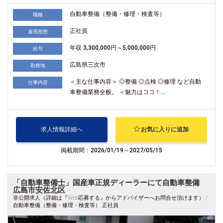
自動車整備（整備・修理・検査等）
職種
正社員
雇用形態
年収 3,300,000円～5,000,000円
給与
広島県三次市
勤務地
＜主な仕事内容＞ ◎整備 ◎点検 ◎修理 など自動
仕事内容
車整備業務全般。 ＜魅力はココ！...
求人情報詳細へ
お気に入りに追加
掲載期間：2026/01/19～2027/05/15
「自動車整備士」国産車正規ディーラーにて自動車整備
広島市安佐北区
非公開求人（詳細は『Web応募する』からアドバイザーへお問合せ頂けます） /
自動車整備（整備・修理・検査等） 正社員