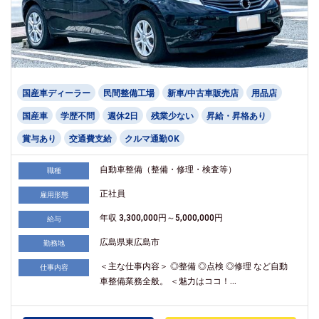
国産車ディーラー
民間整備工場
新車/中古車販売店
用品店
国産車
学歴不問
週休2日
残業少ない
昇給・昇格あり
賞与あり
交通費支給
クルマ通勤OK
自動車整備（整備・修理・検査等）
職種
正社員
雇用形態
年収 3,300,000円～5,000,000円
給与
広島県東広島市
勤務地
＜主な仕事内容＞ ◎整備 ◎点検 ◎修理 など自動
仕事内容
車整備業務全般。 ＜魅力はココ！...