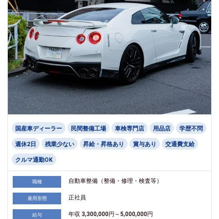
国産車ディーラー
民間整備工場
車検専門店
用品店
学歴不問
週休2日
残業少ない
昇給・昇格あり
賞与あり
交通費支給
クルマ通勤OK
自動車整備（整備・修理・検査等）
職種
正社員
雇用形態
年収 3,300,000円～5,000,000円
給与