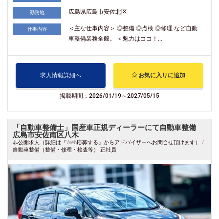
広島県広島市安佐北区
勤務地
＜主な仕事内容＞ ◎整備 ◎点検 ◎修理 など自動
仕事内容
車整備業務全般。 ＜魅力はココ！...
求人情報詳細へ
お気に入りに追加
掲載期間：2026/01/19～2027/05/15
「自動車整備士」国産車正規ディーラーにて自動車整備
広島市安佐南区八木
非公開求人（詳細は『Web応募する』からアドバイザーへお問合せ頂けます） /
自動車整備（整備・修理・検査等） 正社員