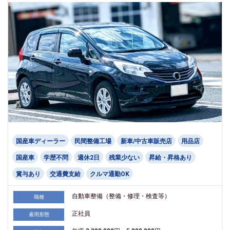
国産車ディーラー
民間整備工場
新車/中古車販売店
用品店
国産車
学歴不問
週休2日
残業少ない
昇給・昇格あり
賞与あり
交通費支給
クルマ通勤OK
自動車整備（整備・修理・検査等）
職種
正社員
雇用形態