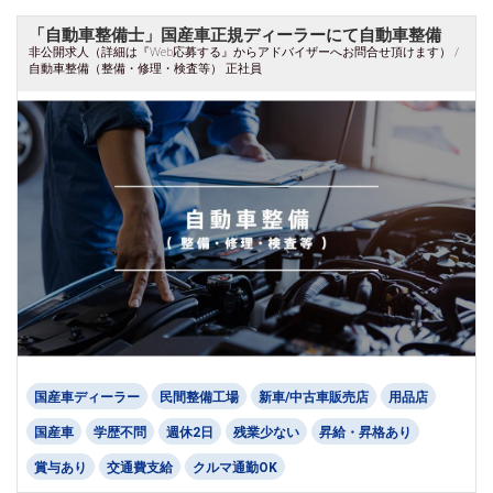
「自動車整備士」国産車正規ディーラーにて自動車整備
非公開求人（詳細は『Web応募する』からアドバイザーへお問合せ頂けます） /
自動車整備（整備・修理・検査等） 正社員
国産車ディーラー
民間整備工場
新車/中古車販売店
用品店
国産車
学歴不問
週休2日
残業少ない
昇給・昇格あり
賞与あり
交通費支給
クルマ通勤OK