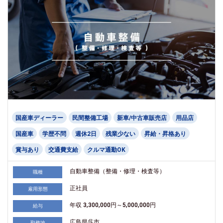
国産車ディーラー
民間整備工場
新車/中古車販売店
用品店
国産車
学歴不問
週休2日
残業少ない
昇給・昇格あり
賞与あり
交通費支給
クルマ通勤OK
自動車整備（整備・修理・検査等）
職種
正社員
雇用形態
年収 3,300,000円～5,000,000円
給与
広島県呉市
勤務地