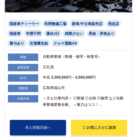
国産車ディーラー
民間整備工場
新車/中古車販売店
用品店
国産車
学歴不問
週休2日
残業少ない
昇給・昇格あり
賞与あり
交通費支給
クルマ通勤OK
自動車整備（整備・修理・検査等）
職種
正社員
雇用形態
年収 3,300,000円～5,000,000円
給与
広島県福山市
勤務地
＜主な仕事内容＞ ◎整備 ◎点検 ◎修理 など自動
仕事内容
車整備業務全般。 ＜魅力はココ！...
求人情報詳細へ
お気に入りに追加