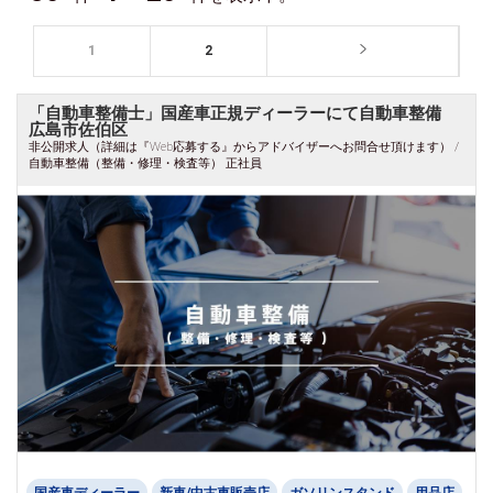
1
2
「自動車整備士」国産車正規ディーラーにて自動車整備
広島市佐伯区
非公開求人（詳細は『Web応募する』からアドバイザーへお問合せ頂けます） /
自動車整備（整備・修理・検査等） 正社員
国産車ディーラー
新車/中古車販売店
ガソリンスタンド
用品店