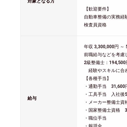
対象となる方
【歓迎要件】
自動車整備の実務経
検査員資格
年収 3,300,000円 ～ 
前職給与などを考慮
2級整備士：194,50
経験やスキルに合
【各種手当】
・通勤手当 31,60
・工具手当 入社後5年
給与
・メーカー整備士資格 3
・国家整備士資格 3,0
・職位手当
・報奨金