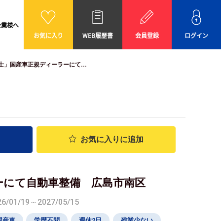
企業様へ
お気に入り
WEB履歴書
会員登録
ログイン
士」国産車正規ディーラーにて...
お気に入り
に追加
ーにて自動車整備 広島市南区
01/19～2027/05/15
国産車
学歴不問
週休2日
残業少ない