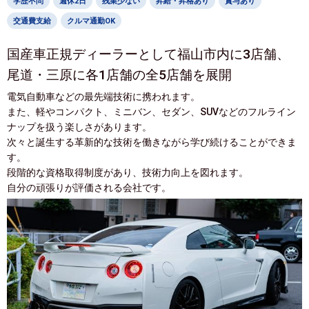
学歴不問
週休2日
残業少ない
昇給・昇格あり
賞与あり
交通費支給
クルマ通勤OK
国産車正規ディーラーとして福山市内に3店舗、
尾道・三原に各1店舗の全5店舗を展開
電気自動車などの最先端技術に携われます。
また、軽やコンパクト、ミニバン、セダン、SUVなどのフルライン
ナップを扱う楽しさがあります。
次々と誕生する革新的な技術を働きながら学び続けることができま
す。
段階的な資格取得制度があり、技術力向上を図れます。
自分の頑張りが評価される会社です。