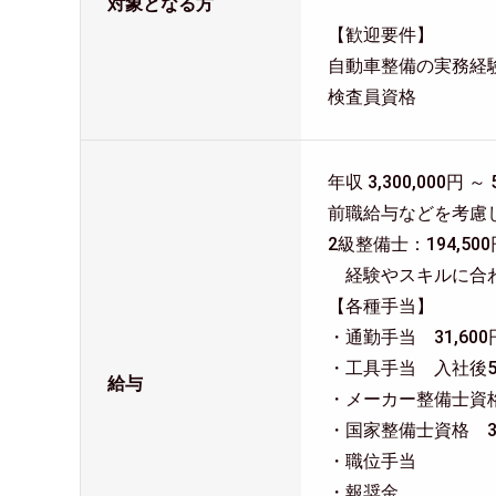
対象となる方
【歓迎要件】
自動車整備の実務経
検査員資格
年収 3,300,000円 ～ 
前職給与などを考慮
2級整備士：194,50
経験やスキルに合
【各種手当】
・通勤手当 31,60
・工具手当 入社後5年
給与
・メーカー整備士資格 3
・国家整備士資格 3,0
・職位手当
・報奨金