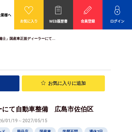
企業様へ
お気に入り
WEB履歴書
会員登録
ログイン
備士」国産車正規ディーラーにて...
お気に入り
に追加
ーにて自動車整備 広島市佐伯区
01/19～2027/05/15
ンド
用品店
国産車
学歴不問
週休2日