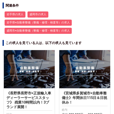
関連条件
岩手県の求人
盛岡市の求人
岩手県×自動車整備（整備・修理・検査等）の求人
盛岡市×自動車整備（整備・修理・検査等）の求人
この求人を見ている人は、以下の求人も見ています
《長野県長野市×正規輸入車
《宮城県多賀城市×自動車整
ディーラーサービススタッ
備士》年間休日115日＆日祝
フ》 残業10時間以内！3ブ
休み！
ランド展開！
給与