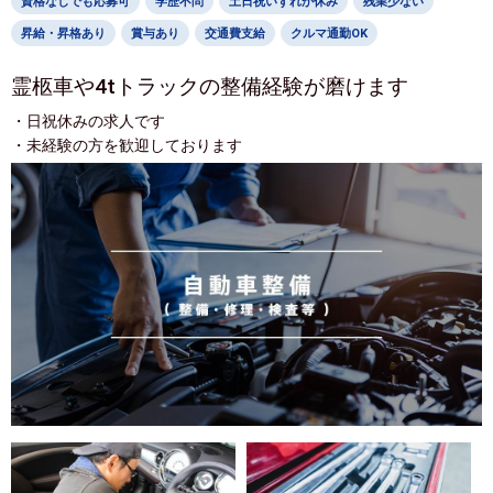
資格なしでも応募可
学歴不問
土日祝いずれか休み
残業少ない
昇給・昇格あり
賞与あり
交通費支給
クルマ通勤OK
霊柩車や4tトラックの整備経験が磨けます
・日祝休みの求人です
・未経験の方を歓迎しております