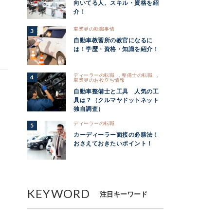
向いてる人、スキル・資格を紹
介！
車業界の転職事情
自動車教習所の教官になるに
は！学歴・資格・知識を紹介！
ディーラーの転職
,
整備士の転職
,
車業界のお役立ち情報
自動車整備士と工具 人気の工
具は？（クルマヤドットネット
独自調査）
ディーラーの転職
カーディーラー面接の必勝法！
おさえておきたいポイント！
KEYWORD
注目キーワード