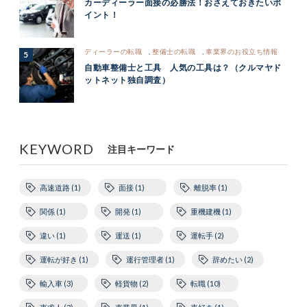
カーディーラー面接の必勝法！おさえておきたいポ
イント！
ディーラーの転職
,
整備士の転職
,
車業界のお役立ち情報
自動車整備士と工具 人気の工具は？（クルマヤド
ットネット独自調査）
KEYWORD
注目キーワード
高速道路 (1)
面接 (1)
離脱率 (1)
関係 (1)
開発 (1)
重機建機 (1)
違い (1)
運送 (1)
運転手 (2)
運転が好き (1)
運行管理者 (1)
辞めたい (2)
輸入車 (3)
軽貨物 (2)
転職 (10)