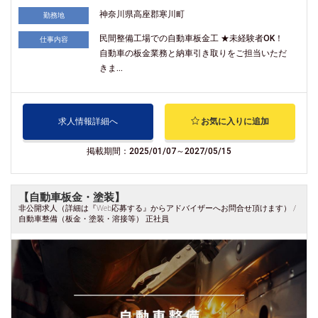
神奈川県高座郡寒川町
勤務地
民間整備工場での自動車板金工 ★未経験者OK！
仕事内容
自動車の板金業務と納車引き取りをご担当いただ
きま...
求人情報詳細へ
お気に入りに追加
掲載期間：2025/01/07～2027/05/15
【自動車板金・塗装】
非公開求人（詳細は『Web応募する』からアドバイザーへお問合せ頂けます） /
自動車整備（板金・塗装・溶接等） 正社員