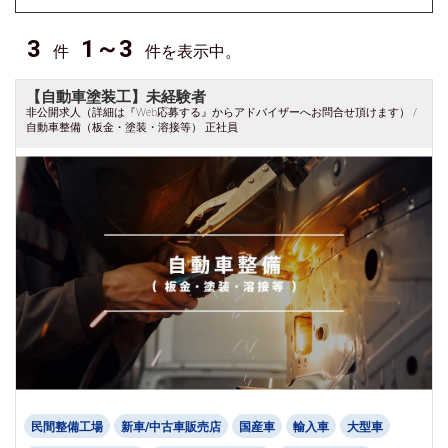
3
1～3
件
件を表示中。
【自動車塗装工】未経験者
非公開求人（詳細は『Web応募する』からアドバイザーへお問合せ頂けます） /
自動車整備（板金・塗装・溶接等） 正社員
民間整備工場
新車/中古車販売店
国産車
輸入車
大型車