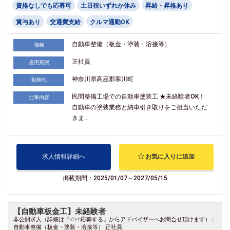
資格なしでも応募可
土日祝いずれか休み
昇給・昇格あり
賞与あり
交通費支給
クルマ通勤OK
自動車整備（板金・塗装・溶接等）
職種
正社員
雇用形態
神奈川県高座郡寒川町
勤務地
民間整備工場での自動車塗装工 ★未経験者OK！
仕事内容
自動車の塗装業務と納車引き取りをご担当いただ
きま...
求人情報詳細へ
お気に入りに追加
掲載期間：2025/01/07～2027/05/15
【自動車板金工】未経験者
非公開求人（詳細は『Web応募する』からアドバイザーへお問合せ頂けます） /
自動車整備（板金・塗装・溶接等） 正社員