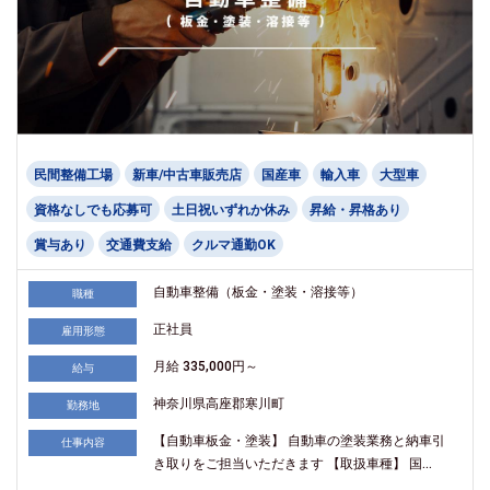
民間整備工場
新車/中古車販売店
国産車
輸入車
大型車
資格なしでも応募可
土日祝いずれか休み
昇給・昇格あり
賞与あり
交通費支給
クルマ通勤OK
自動車整備（板金・塗装・溶接等）
職種
正社員
雇用形態
月給 335,000円～
給与
神奈川県高座郡寒川町
勤務地
【自動車板金・塗装】 自動車の塗装業務と納車引
仕事内容
き取りをご担当いただきます 【取扱車種】 国...