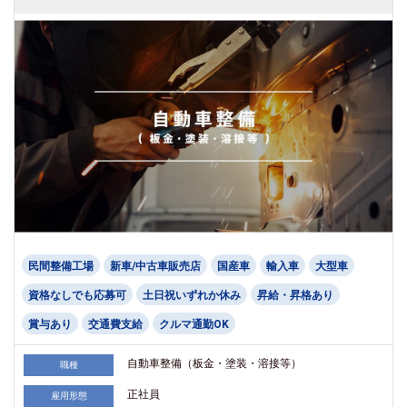
民間整備工場
新車/中古車販売店
国産車
輸入車
大型車
資格なしでも応募可
土日祝いずれか休み
昇給・昇格あり
賞与あり
交通費支給
クルマ通勤OK
自動車整備（板金・塗装・溶接等）
職種
正社員
雇用形態