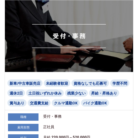
新車/中古車販売店
未経験者歓迎
資格なしでも応募可
学歴不問
週休2日
土日祝いずれか休み
残業少ない
昇給・昇格あり
賞与あり
交通費支給
クルマ通勤OK
バイク通勤OK
受付・事務
職種
正社員
雇用形態
月給 220,000円～520,000円
給与