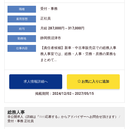
受付・事務
職種
正社員
雇用形態
月給 287,000円～317,000円
給与
静岡県沼津市
勤務地
【責任者候補】新車・中古車販売店での総務人事
仕事内容
務人事室では、総務・人事・労務・庶務の業務を
まとめて...
求人情報詳細へ
お気に入りに追加
掲載期間：2024/12/02～2027/05/15
総務人事
非公開求人（詳細は『Web応募する』からアドバイザーへお問合せ頂けます） /
受付・事務 正社員