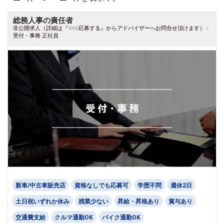
総務人事の責任者
非公開求人（詳細は『Web応募する』からアドバイザーへお問合せ頂けます） /
受付・事務 正社員
新車/中古車販売店
資格なしでも応募可
学歴不問
週休2日
土日祝いずれか休み
残業少ない
昇給・昇格あり
賞与あり
交通費支給
クルマ通勤OK
バイク通勤OK