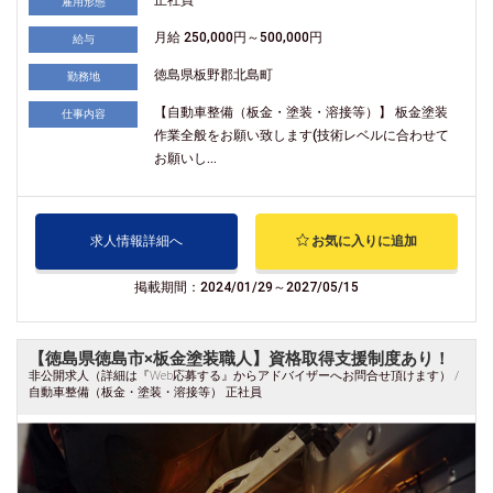
雇用形態
月給 250,000円～500,000円
給与
徳島県板野郡北島町
勤務地
【自動車整備（板金・塗装・溶接等）】 板金塗装
仕事内容
作業全般をお願い致します(技術レベルに合わせて
お願いし...
求人情報詳細へ
お気に入りに追加
掲載期間：2024/01/29～2027/05/15
【徳島県徳島市×板金塗装職人】資格取得支援制度あり！
非公開求人（詳細は『Web応募する』からアドバイザーへお問合せ頂けます） /
自動車整備（板金・塗装・溶接等） 正社員