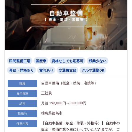
民間整備工場
国産車
資格なしでも応募可
残業少ない
昇給・昇格あり
賞与あり
交通費支給
クルマ通勤OK
自動車整備（板金・塗装・溶接等）
職種
正社員
雇用形態
月給 196,000円～380,000円
給与
徳島県徳島市
勤務地
【自動車整備（板金・塗装・溶接等）】 自動車の
仕事内容
鈑金・整備作業を主に行っていただきますが、 ご