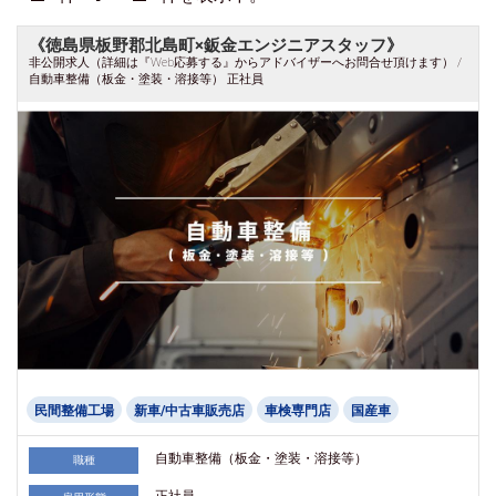
《徳島県板野郡北島町×鈑金エンジニアスタッフ》
非公開求人（詳細は『Web応募する』からアドバイザーへお問合せ頂けます） /
自動車整備（板金・塗装・溶接等） 正社員
民間整備工場
新車/中古車販売店
車検専門店
国産車
自動車整備（板金・塗装・溶接等）
職種
正社員