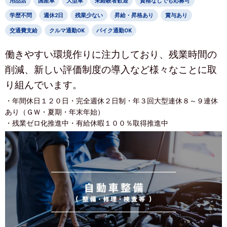
用品店
国産車
大型車
未経験者歓迎
資格なしでも応募可
学歴不問
週休2日
残業少ない
昇給・昇格あり
賞与あり
交通費支給
クルマ通勤OK
バイク通勤OK
働きやすい環境作りに注力しており、残業時間の
削減、新しい評価制度の導入など様々なことに取
り組んでいます。
・年間休日１２０日・完全週休２日制・年３回大型連休８～９連休
あり（ＧＷ・夏期・年末年始）
・残業ゼロ化推進中・有給休暇１００％取得推進中